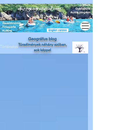
Vízitúra
Gyalogtúra
Autós program
Gasztronómia
Fotográfia
English version
Kultúra
Geográfus blog
Túraélmények
néhány szóban,
Történetek
sok képpel