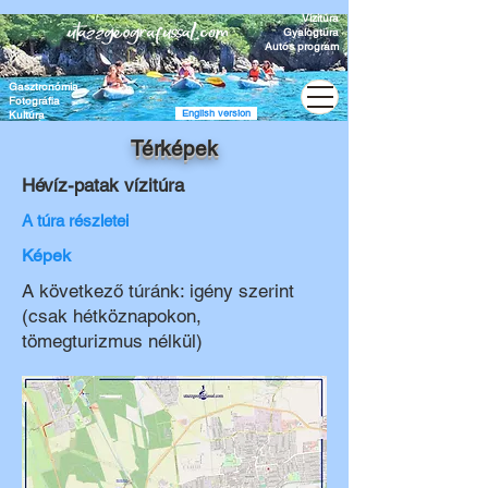
Vízitúra
Gyalogtúra
Autós program
Gasztronómia
Fotográfia
English version
Kultúra
Térképek
Hévíz-patak vízitúra
A túra részletei
Képek
A következő túránk: igény szerint
(csak hétköznapokon,
tömegturizmus nélkül)