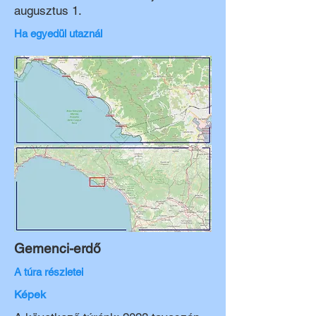
augusztus 1.
Ha egyedül utaznál
Gemenci-erdő
A túra részletei
Képek