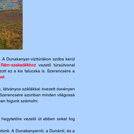
. A Dunakanyar-vízitúrákon szóba kerül
a
Rám-szakadékhoz
vezető túraútvonal
ott ez a kis falucska is. Szerencsére a
mel
.
 látványos sziklákkal övezett ösvényen
. Szerencsére azonban minden világossá
kban fogunk számolni.
 hegytetőre vezető út ebben sokat fog
getünk. A Dunakanyarról, a Dunáról, és a