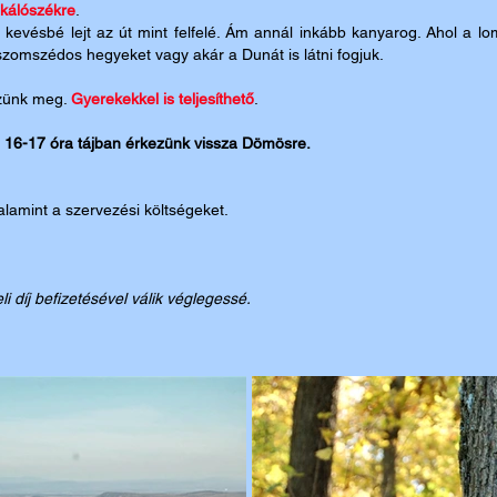
ikálószékre
.
 kevésbé lejt az út mint felfelé. Ám annál inkább kanyarog. Ahol a lo
 szomszédos hegyeket vagy akár a Dunát is látni fogjuk.
szünk meg.
Gyerekekkel is teljesíthető
.
ag 16-17 óra tájban érkezünk vissza Dömösre.
alamint a szervezési költségeket.
li díj befizetésével válik véglegessé.