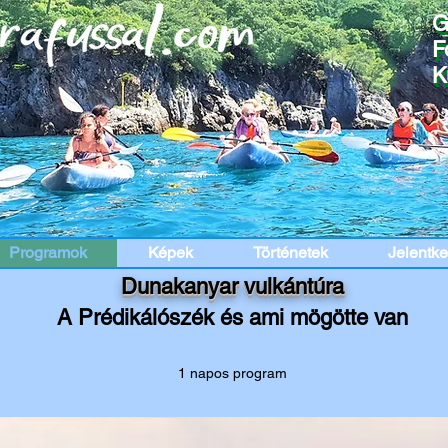
G
G
F
F
K
K
Programok
Képek
Történetek
Jelentk
Dunakanyar vulkántúra
A Prédikálószék és ami mögötte van
1 napos program