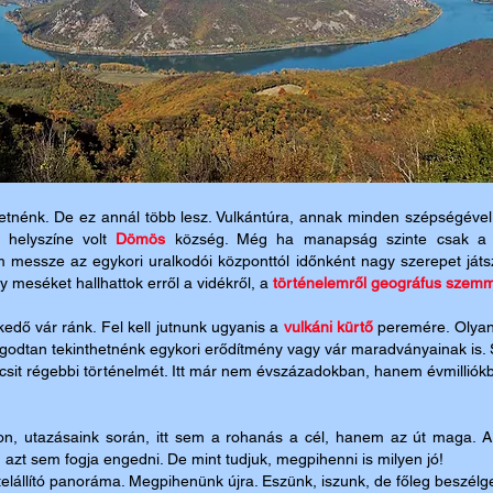
tnénk. De ez annál több lesz. Vulkántúra, annak minden szépségével
 helyszíne volt
Dömös
község. Még ha manapság szinte csak 
em messze az egykori uralkodói központtól időnként nagy szerepet játsz
gy meséket hallhattok erről a vidékről, a
történelemről geográfus szem
edő vár ránk. Fel kell jutnunk ugyanis a
vulkáni kürtő
peremére. Olyan,
ugodtan tekinthetnénk egykori erődítmény vagy vár maradványainak is
 kicsit régebbi történelmét. Itt már nem évszázadokban, hanem évmillió
on, utazásaink során, itt sem a rohanás a cél, hanem az út maga. A
azt sem fogja engedni. De mint tudjuk, megpihenni is milyen jó!
telállító panoráma. Megpihenünk újra. Eszünk, iszunk, de főleg beszél