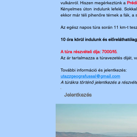
vulkánról. Hiszen megérkeztünk a
Préd
Kényelmes úton indulunk lefelé. Sokkal
ekkor már téli pihenőre térnek a fák, a
Az egész napos túra során 11 km-t te
10 óra körül indulunk és előreláthatól
A túra részvételi díja: 7000/fő.
Az ár tartalmazza a túravezetés díját, v
További információ és jelentkezés:
utazzgeografussal@gmail.com
A túrákra történő jelentkezés a részvéte
Jelentkezés