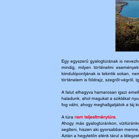
Egy egyszerű gyalogtúrának is nevezhe
mindig, milyen történelmi események
kiindulópontjának is tekintik sokan, n
történelem is földrajz, szegről-végről, í
A falut elhagyva hamarosan igazi emelk
haladunk, ahol magukat a sziklákat ny
fog válni, ahogy meghallgatjátok a táj
A túra
nem teljesítménytúra
.
Ahogy más gyalogtúránkon, vízitúránk
segíteni, hiszen aki gyorsabban menne, 
Aztán a hegytetőn elénk tárul a lélegze