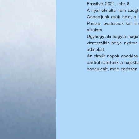
Frissítve:
2021. febr. 8.
A nyár elmúlta nem szegt
Gondoljunk csak bele, a 
Persze, óvatosnak kell l
alkalom.
Úgyhogy aki hagyta magát, 
vízreszállás helye nyáron
adatokat.
Az elmúlt napok apadása 
partról szálltunk a hajókb
hangulatát, mert egészen l