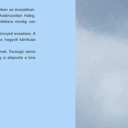
bben az évszakban. 
atározottan hideg. 
lélésre mindig van 
könnyed evezésre. A 
 hagyott kánikulai 
nek. Tocsogó sáros 
 is alapozta a túra 