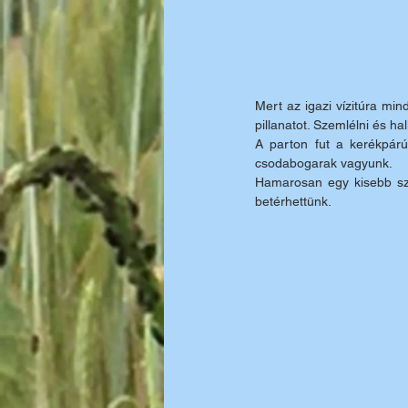
Mert az igazi vízitúra mi
pillanatot. Szemlélni és hal
A parton fut a kerékpárú
csodabogarak vagyunk. 
Hamarosan egy kisebb szi
betérhettünk.