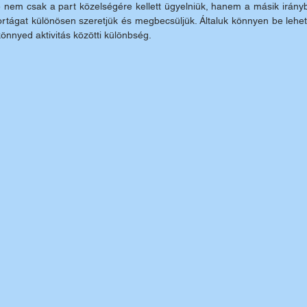
nem csak a part közelségére kellett ügyelniük, hanem a másik irányb
ortágat különösen szeretjük és megbecsüljük. Általuk könnyen be lehet
önnyed aktivitás közötti különbség. 