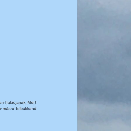
en haladjanak. Mert 
e-másra felbukkanó 