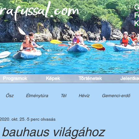
G
G
F
F
K
K
Programok
Képek
Történetek
Jelentk
Ősz
Élménytúra
Tél
Hévíz
Gemenci-erdő
2020. okt. 25.
5 perc olvasás
nelem
Túra
Tavasz
Cinque Terre
Dél-Itália
K
 bauhaus világához