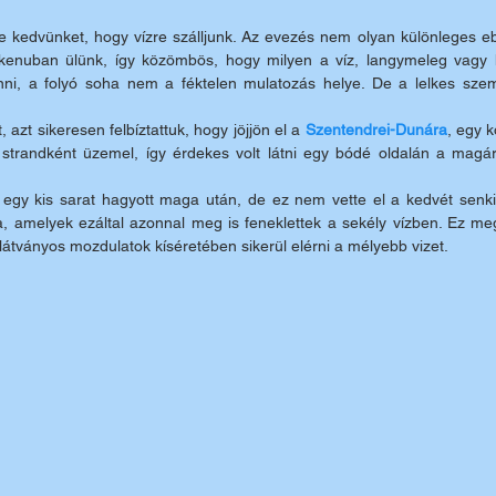
e kedvünket, hogy vízre szálljunk. Az evezés nem olyan különleges e
kenuban ülünk, így közömbös, hogy milyen a víz, langymeleg vagy h
enni, a folyó soha nem a féktelen mulatozás helye. De a lelkes szem
azt sikeresen felbíztattuk, hogy jöjjön el a 
Szentendrei-Dunára
, egy 
 strandként üzemel, így érdekes volt látni egy bódé oldalán a magára
egy kis sarat hagyott maga után, de ez nem vette el a kedvét senki
a, amelyek ezáltal azonnal meg is feneklettek a sekély vízben. Ez meg
átványos mozdulatok kíséretében sikerül elérni a mélyebb vizet.