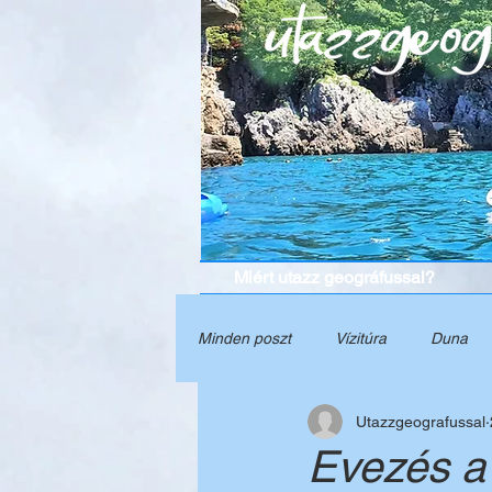
Miért utazz geográfussal?
Minden poszt
Vízitúra
Duna
Utazzgeografussal
Grúzia
Természet
Törté
Evezés a