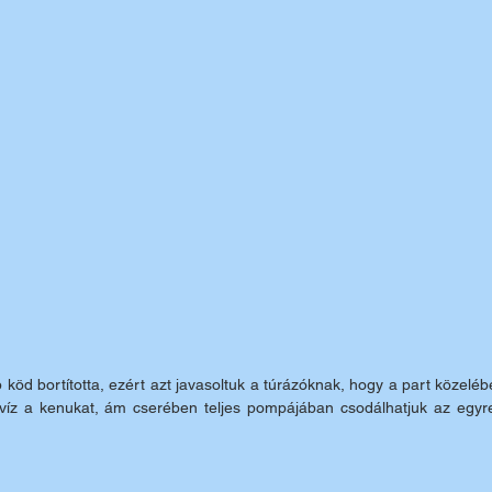
 köd bortította, ezért azt javasoltuk a túrázóknak, hogy a part közeléb
a víz a kenukat, ám cserében teljes pompájában csodálhatjuk az egyr