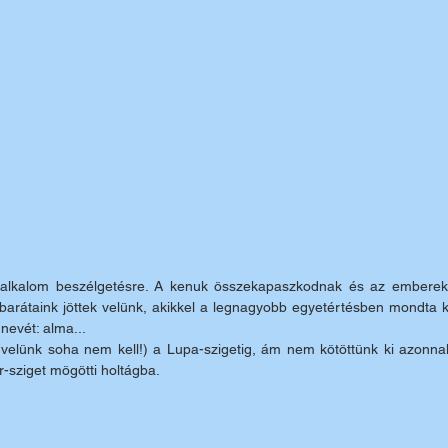
 alkalom beszélgetésre. A kenuk összekapaszkodnak és az emberek
barátaink jöttek velünk, akikkel a legnagyobb egyetértésben mondta k
evét: alma...
(velünk soha nem kell!) a Lupa-szigetig, ám nem kötöttünk ki azonnal
-sziget mögötti holtágba. 