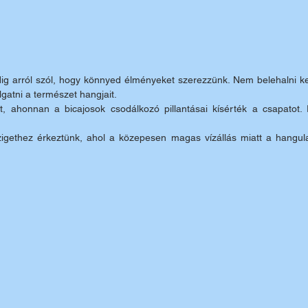
ndig arról szól, hogy könnyed élményeket szerezzünk. Nem belehalni ke
lgatni a természet hangjait. 
t, ahonnan a bicajosok csodálkozó pillantásai kísérték a csapatot. 
gethez érkeztünk, ahol a közepesen magas vízállás miatt a hangula