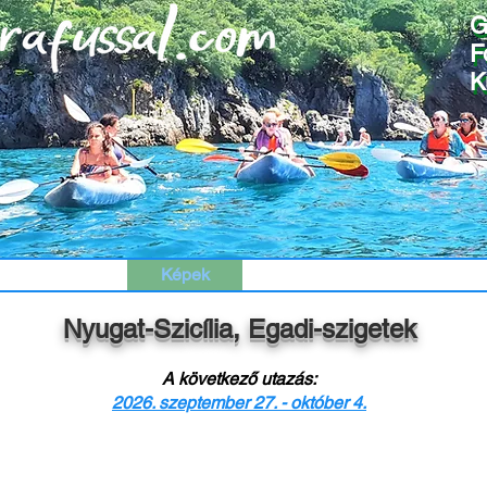
G
G
F
F
K
K
Programok
Képek
Történetek
Jelentk
Nyugat-Szicília, Egadi-szigetek
A következő utazás:
2026. szeptember 27. - október 4.