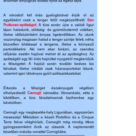
ahonnan lenyűgöző kilátás nyílik az egész tájra.
A városból két órás gyalogtúrával érjük el az
egyébként csak a tenger felől megközelíthető
San
Fruttuoso-apátságot
. A túra során újra a valódi ligur
tájon haladunk, zöldség- és gyümölcstermő vidéken,
illetve időközönként árnyas ligeterdőkben. Az utunk
viszonylag magasan halad a tenger szintje felett, néha
közvetlen kilátással a tengerre, illetve a környező
partvidékekre. Aki nem akar túrázni, az csendes
időjárás esetén hajóval mehet át az apátsághoz.
Az
apátságtól egy fél órás hajóúttal nyugatról megkerüljük
a félszigetet. A hajóút során további kedves kis
falvakat, illetve inkább csak házcsoportokat látunk,
valamint igen látványos gyűrt sziklaalakzatokat.
Érkezés a félsziget északnyugati végében
elhelyezkedő
Camogli
városába. Városnézés, séta a
kikötőben, a túra fáradalmainak kipihenése egy
kávézóban.
Camogli egy meglepetés-hely Liguriában, egyszerűen
meseszép! Miközben a közeli Portofino és a Cinque
Terre falvai világhírűek, Camoglit még mindig titkos
gyöngyszemként őrzik az olaszok.
A naplementét
követően indulás vonattal Cornigliába.