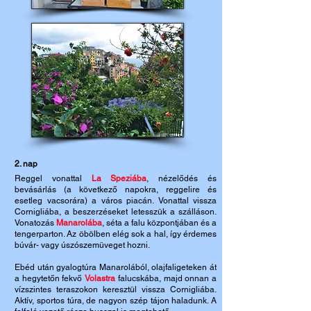
2. nap
Reggel vonattal
La Speziába
, nézelődés és
bevásárlás (a következő napokra, reggelire és
esetleg vacsorára) a város piacán.
Vonattal vissza
Cornigliába, a beszerzéseket letesszük a szálláson.
Vonatozás
Manarolába
, séta a falu központjában és a
tengerparton.
Az öbölben elég sok a hal, így érdemes
búvár- vagy úszószemüveget hozni.
Ebéd után gyalogtúra Manarolából, olajfaligeteken át
a hegytetőn fekvő
Volastra
falucskába, majd onnan a
vízszintes teraszokon keresztül vissza Cornigliába.
Aktív, sportos túra, de nagyon szép tájon haladunk. A