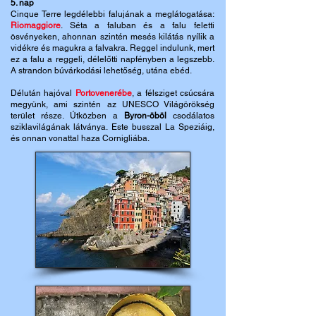
5. nap
Cinque Terre legdélebbi falujának a meglátogatása:
Riomaggiore
. Séta a faluban és a falu feletti
ösvényeken, ahonnan szintén mesés kilátás nyílik a
vidékre és magukra a falvakra.
Reggel indulunk, mert
ez a falu a reggeli, délelőtti napfényben a legszebb.
A strandon búvárkodási lehetőség, utána ebéd.
Délután hajóval
Portovenerébe
, a félsziget csúcsára
megyünk, ami szintén az UNESCO Világörökség
terület része. Útközben a
Byron-öböl
csodálatos
sziklavilágának látványa.
Este busszal La Speziáig,
és onnan vonattal haza Cornigliába.