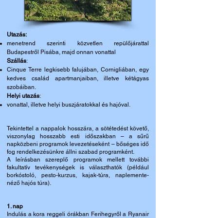
Utazás:
menetrend szerinti közvetlen repülőjárattal
Budapestről Pisába, majd onnan vonattal
Szállás
:
Cinque Terre legkisebb falujában, Cornigliában, egy
kedves család apartmanjaiban, illetve kétágyas
szobáiban.
Helyi utazás
:
vonattal, illetve helyi buszjáratokkal és hajóval.
Tekintettel a nappalok hosszára,​ a sötétedést követő,
viszonylag hosszabb esti időszakban – a sűrű
napközbeni programok levezetéseként – bőséges idő
fog rendelkezésünkre állni szabad programként.
A leírásban szereplő programok mellett további
fakultatív tevékenységek is választhatók (például
borkóstoló, pesto-kurzus, kajak-túra, naplemente-
néző hajós túra).
1. nap
Indulás a
kora reggeli
órákban Ferihegyről a Ryanair