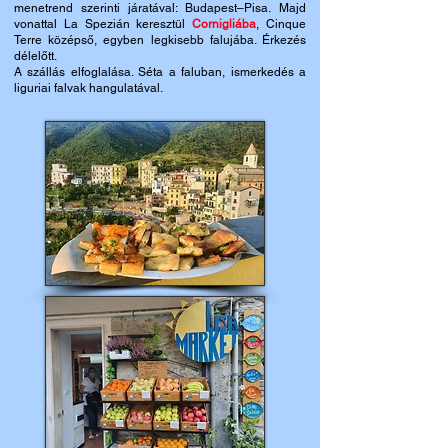
menetrend szerinti járatával: Budapest–Pisa.
Majd
vonattal La Spezián keresztül
Cornigliába
, Cinque
Terre középső, egyben legkisebb falujába. Érkezés
délelőtt.
A szállás elfoglalása. Séta a faluban, ismerkedés a
liguriai falvak hangulatával.