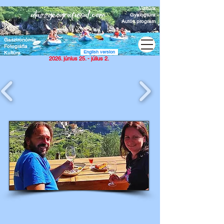
Vízitúra
Gyalogtúra
Autós program
Liguria – Cinque Terre
A Mediterráneum gyöngyszeme
Gasztronómia
Fotográfia
English version
Kultúra
2026. június 25. - július 2.