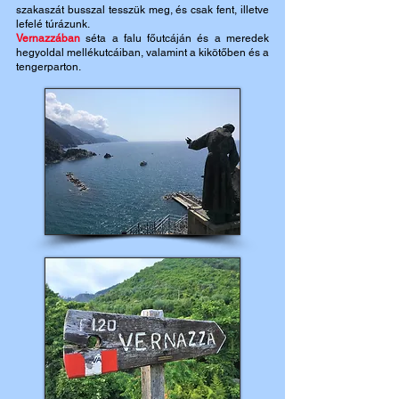
szakaszát busszal tesszük meg, és csak fent, illetve
lefelé túrázunk.
Vernazzában
séta a falu főutcáján és a meredek
hegyoldal mellékutcáiban, valamint a kikötőben és a
tengerparton.