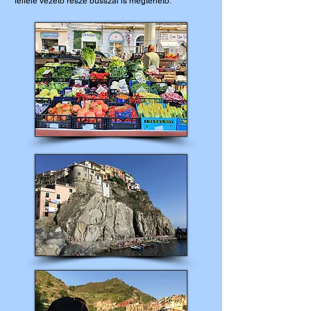
felfelé vezető része busszal is megtehető.