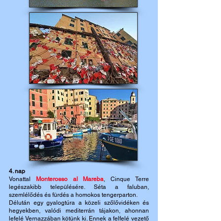
4. nap
Vonattal
Monterosso al Mareba
, Cinque Terre
legészakibb településére. Séta a faluban,
szemlélődés és fürdés a homokos tengerparton.
Délután egy gyalogtúra a közeli szőlővidéken és
hegyekben, valódi mediterrán tájakon, ahonnan
lefelé Vernazzában kötünk ki. Ennek a felfelé vezető