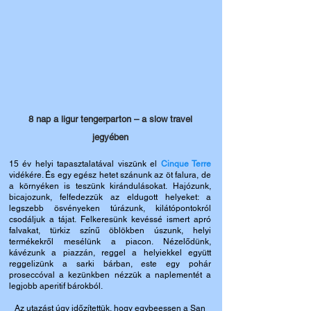
8 nap a ligur tengerparton – a slow travel
jegyében
15 év helyi tapasztalatával viszünk el
Cinque Terre
vidékére. És e
gy egész hetet szánunk az öt falura, de
a környéken is teszünk kirándulásokat.
Hajózunk,
bicajozunk, felfedezzük az eldugott helyeket: a
legszebb ösvényeken túrázunk, kilátópontokról
csodáljuk a tájat. Felkeresünk kevéssé ismert apró
falvakat, türkiz színű öblökben úszunk, helyi
termékekről mesélünk a piacon. Nézelődünk,
kávézunk a piazzán, reggel a helyiekkel együtt
reggelizünk a sarki bárban, este egy pohár
proseccóval a kezünkben nézzük a naplementét a
legjobb aperitif bár
okból.
Az utazást úgy időzítettük, hogy egybeessen a San