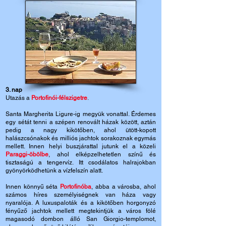
3. nap
Utazás a
Portofinói-félszigetre
.
Santa Margherita Ligure-ig megyük vonattal. Érdemes
egy sétát tenni a szépen renovált házak között, aztán
pedig a nagy kikötőben, ahol ütött-kopott
halászcsónakok és milliós jachtok sorakoznak egymás
mellett. Innen helyi buszjárattal jutunk el a közeli
Paraggi-öbölbe
, ahol elképzelhetetlen színű és
tisztaságú a tengervíz. Itt csodálatos halrajokban
gyönyörködhetünk a vízfelszín alatt.
Innen könnyű séta
Portofinóba
, abba a városba, ahol
számos híres személyiségnek van háza vagy
nyaralója. A luxuspaloták és a kikötőben horgonyzó
fényűző jachtok mellett megtekintjük a város fölé
magasodó dombon álló San Giorgio-templomot,