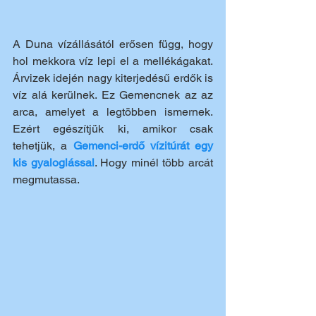
A Duna vízállásától erősen függ, hogy 
hol mekkora víz lepi el a mellékágakat. 
Árvizek idején nagy kiterjedésű erdők is 
víz alá kerülnek. Ez Gemencnek az az 
arca, amelyet a legtöbben ismernek. 
Ezért egészítjük ki, amikor csak 
tehetjük, a 
Gemenci-erdő vízitúrát egy 
kis gyaloglással
. Hogy minél több arcát 
megmutassa. 