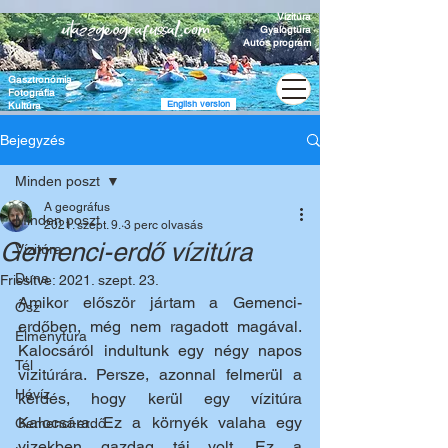
Vízitúra
Gyalogtúra
Autós program
Gasztronómia
Fotográfia
English version
Kultúra
Bejegyzés
Minden poszt
A geográfus
Minden poszt
2021. szept. 9.
3 perc olvasás
Gemenci-erdő vízitúra
Vízitúra
Duna
Frissítve:
2021. szept. 23.
Amikor először jártam a Gemenci-
Ősz
erdőben, még nem ragadott magával. 
Élménytúra
Kalocsáról indultunk egy négy napos 
Tél
vízitúrára. Persze, azonnal felmerül a 
Hévíz
kérdés, hogy kerül egy vízitúra 
Kalocsára. Ez a környék valaha egy 
Gemenci-erdő
vizekben gazdag táj volt. Ez a 