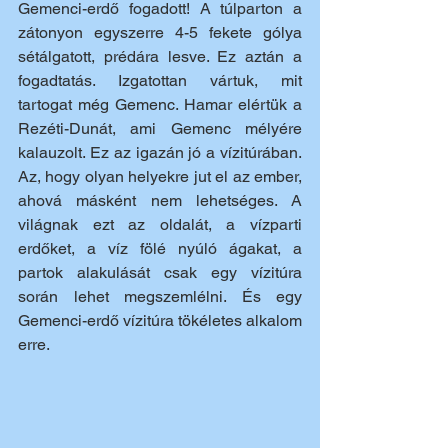
Gemenci-erdő fogadott! A túlparton a 
zátonyon egyszerre 4-5 fekete gólya 
sétálgatott, prédára lesve. Ez aztán a 
fogadtatás. Izgatottan vártuk, mit 
tartogat még Gemenc. Hamar elértük a 
Rezéti-Dunát, ami Gemenc mélyére 
kalauzolt. Ez az igazán jó a vízitúrában. 
Az, hogy olyan helyekre jut el az ember, 
ahová másként nem lehetséges. A 
világnak ezt az oldalát, a vízparti 
erdőket, a víz fölé nyúló ágakat, a 
partok alakulását csak egy vízitúra 
során lehet megszemlélni. És egy 
Gemenci-erdő vízitúra tökéletes alkalom 
erre. 