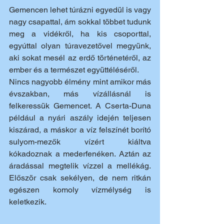
Gemencen lehet túrázni egyedül is vagy 
nagy csapattal, ám sokkal többet tudunk 
meg a vidékről, ha kis csoporttal, 
egyúttal olyan túravezetővel megyünk, 
aki sokat mesél az erdő történetéről, az 
ember és a természet együttéléséről. 
Nincs nagyobb élmény mint amikor más 
évszakban, más vízállásnál is 
felkeressük Gemencet. A Cserta-Duna 
például a nyári aszály idején teljesen 
kiszárad, a máskor a víz felszínét borító 
sulyom-mezők vízért kiáltva 
kókadoznak a mederfenéken. Aztán az 
áradással megtelik vízzel a mellékág. 
Először csak sekélyen, de nem ritkán 
egészen komoly vízmélység is 
keletkezik.