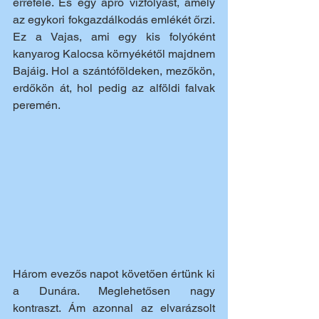
errefelé. És egy apró vízfolyást, amely 
az egykori fokgazdálkodás emlékét őrzi. 
Ez a Vajas, ami egy kis folyóként 
kanyarog Kalocsa környékétől majdnem 
Bajáig. Hol a szántóföldeken, mezőkön, 
erdőkön át, hol pedig az alföldi falvak 
peremén. 
Három evezős napot követően értünk ki 
a Dunára. Meglehetősen nagy 
kontraszt. Ám azonnal az elvarázsolt 