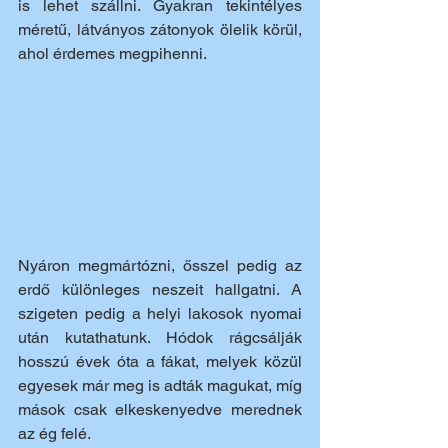
is lehet szállni. Gyakran tekintélyes 
méretű, látványos zátonyok ölelik körül, 
ahol érdemes megpihenni.
Nyáron megmártózni, ősszel pedig az 
erdő különleges neszeit hallgatni. A 
szigeten pedig a helyi lakosok nyomai 
után kutathatunk. Hódok rágcsálják 
hosszú évek óta a fákat, melyek közül 
egyesek már meg is adták magukat, míg 
mások csak elkeskenyedve merednek 
az ég felé. 