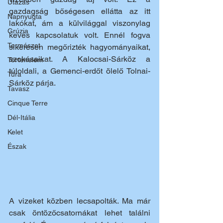
Utazás
gazdagság bőségesen ellátta az itt 
Napnyugta
lakókat, ám a külvilággal viszonylag 
Grúzia
kevés kapcsolatuk volt. Ennél fogva 
Természet
sikeresen megőrizték hagyományaikat, 
szokásaikat. A Kalocsai-Sárköz a 
Történelem
túloldali, a Gemenci-erdőt ölelő Tolnai-
Túra
Sárköz párja. 
Tavasz
Cinque Terre
Dél-Itália
Kelet
Észak
A vizeket közben lecsapolták. Ma már 
csak öntözőcsatornákat lehet találni 