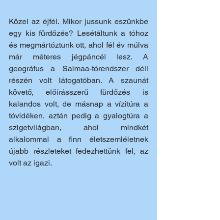
Közel az éjfél. Mikor jussunk eszünkbe 
egy kis fürdőzés? Lesétáltunk a tóhoz 
és megmártóztunk ott, ahol fél év múlva 
már méteres jégpáncél lesz. A 
geográfus a Saimaa-tórendszer déli 
részén volt látogatóban. A szaunát 
követő, előírásszerű fürdőzés is 
kalandos volt, de másnap a vízitúra a 
tóvidéken, aztán pedig a gyalogtúra a 
szigetvilágban, ahol mindkét 
alkalommal a finn életszemléletnek 
újabb részleteket fedezhettünk fel, az 
volt az igazi.