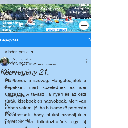
Vízitúra
Gyalogtúra
Autós program
Gasztronómia
Fotográfia
English version
Kultúra
Bejegyzés
Minden poszt
A geográfus
Minden poszt
2023. jan. 10.
2 perc olvasás
Kép regény 21.
Vízitúra
Duna
Ma kevés a szöveg. Hangolódjatok a 
képekkel, mert közelednek az idei 
Ősz
utazások. A tavaszi, a nyári és az őszi 
Élménytúra
túrák, kisebbek és nagyobbak. Mert van 
Tél
abban valami jó, ha búzamező peremén 
Hévíz
hasalhatunk, hogy alulról szagoljuk a 
Gemenci-erdő
pipacsot, ha felfedezhetünk egy új 