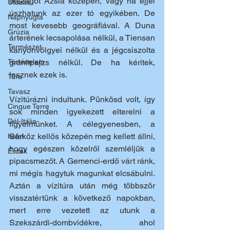
országot Ázsia közepén, vagy ha éjjel 
Utazás
úszhatunk az ezer tó egyikében. De 
Napnyugta
most kevesebb geográfiával. A Duna 
Grúzia
árterének lecsapolása nélkül, a Tiensan 
Természet
kanyonvölgyei nélkül és a jégcsiszolta 
Történelem
gránitpajzs nélkül. De ha kéritek, 
lesznek ezek is.
Túra
Tavasz
Vízitúrázni indultunk. Pünkösd volt, így 
Cinque Terre
sok minden igyekezett elterelni a 
Dél-Itália
figyelmünket. A célegyenesben, a 
Sárköz kellős közepén meg kellett állni, 
Kelet
hogy egészen közelről szemléljük a 
Észak
pipacsmezőt. A Gemenci-erdő várt ránk, 
mi mégis hagytuk magunkat elcsábulni. 
Aztán a vízitúra után még többször 
visszatértünk a következő napokban, 
mert erre vezetett az utunk a 
Szekszárdi-dombvidékre, ahol 