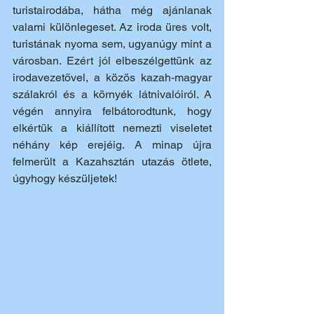
turistairodába, hátha még ajánlanak 
valami különlegeset. Az iroda üres volt, 
turistának nyoma sem, ugyanúgy mint a 
városban. Ezért jól elbeszélgettünk az 
irodavezetővel, a közös kazah-magyar 
szálakról és a környék látnivalóiról. A 
végén annyira felbátorodtunk, hogy 
elkértük a kiállított nemezti viseletet 
néhány kép erejéig. A minap újra 
felmerült a Kazahsztán utazás ötlete, 
úgyhogy készüljetek!