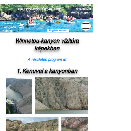
Vízitúra
Gyalogtúra
Autós program
Gasztronómia
Fotográfia
English version
Kultúra
Winnetou-kanyon vízitúra
képekben
A részletes program itt
1. Kenuval a kanyonban