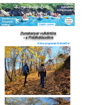
Vízitúra
Gyalogtúra
Autós program
Gasztronómia
Fotográfia
English version
Kultúra
Dunakanyar vulkántúra
- a Prédikálószékre
A túra programja itt érhető el