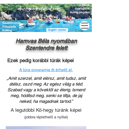
Vízitúra
Gyalogtúra
Autós program
Gasztronómia
Fotográfia
English version
Kultúra
Hamvas Béla nyomában
Szentendre felett
Ezek pedig korábbi túrák képei
A túra programja itt érhető el.
„Amit szerzel, amit elérsz, amit tudsz, amit
átélsz, oszd meg. Az egész világ a tiéd.
Szabad vagy a kövektől az éterig. Ismerd
meg, hódítsd meg, senki se tiltja, de jaj
neked, ha magadnak tartod.”
A legutóbbi Kő-hegy túránk képei
(jobbra léptethető a nyíllal)