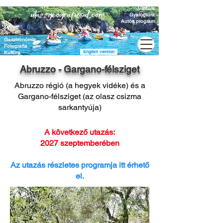
Vízitúra
Gyalogtúra
Autós program
Gasztronómia
Fotográfia
English version
Kultúra
Abruzzo - Gargano-félsziget
Abruzzo régió
(a hegyek vidéke)
és a
Gargano-félsziget
(az olasz csizma
sarkantyúja)
A
következő utazás:
2027 szeptemberében
Az utazá
s részletes programja itt érhető
el.