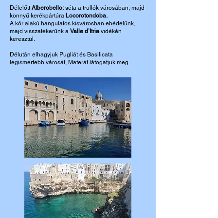
Délelőtt
Alberobello:
séta a trullók városában, majd
könnyű kerékpártúra
Locorotondoba.
A kör alakú hangulatos kisvárosban ebédelünk,
majd visszatekerünk
a
Valle d’Itria
vidékén
keresztül.
Délután elhagyjuk Pugliát és Basilicata
legismertebb városát, Materát látogatjuk meg.