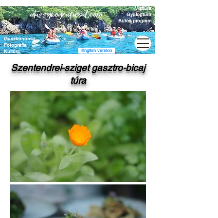
Vízitúra
Gyalogtúra
Autós program
Gasztronómia
Fotográfia
English version
Kultúra
Szentendrei-sziget gasztro-bicaj
túra