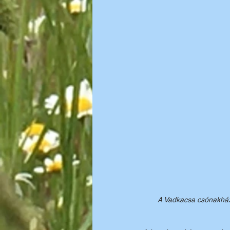
A Vadkacsa csónakház 