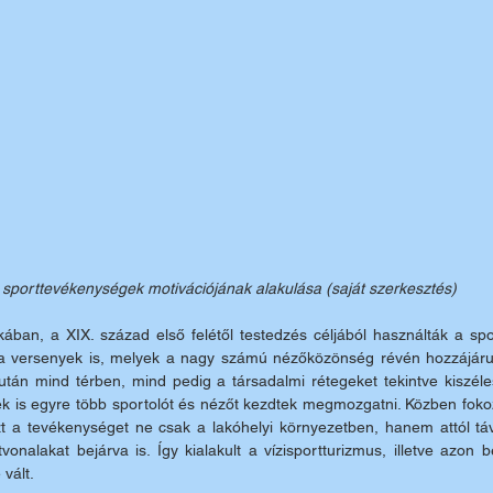
 sporttevékenységek motivációjának alakulása (saját szerkesztés)
ában, a XIX. század első felétől testedzés céljából használták a spo
a versenyek is, melyek a nagy számú nézőközönség révén hozzájárul
án mind térben, mind pedig a társadalmi rétegeket tekintve kiszéles
k is egyre több sportolót és nézőt kezdtek megmozgatni. Közben fokoza
ezt a tevékenységet ne csak a lakóhelyi környezetben, hanem attól táv
onalakat bejárva is. Így kialakult a vízisportturizmus, illetve azon bel
vált.