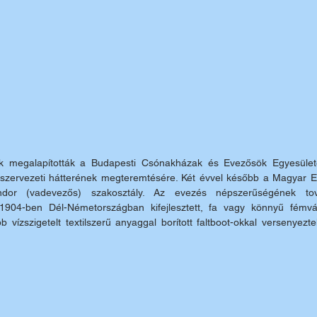
 megalapították a Budapesti Csónakházak és Evezősök Egyesületét
rt szervezeti hátterének megteremtésére. Két évvel később a Magyar 
dor (vadevezős) szakosztály. Az evezés népszerűségének tov
04-ben Dél-Németországban kifejlesztett, fa vagy könnyű fémvázra
vízszigetelt textilszerű anyaggal borított faltboot-okkal versenyezte