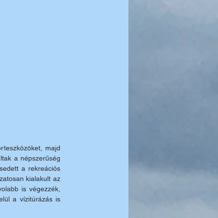
rteszközöket, majd 
tak a népszerűség 
edett a rekreációs 
tosan kialakult az 
olabb is végezzék, 
ül a vízitúrázás is 