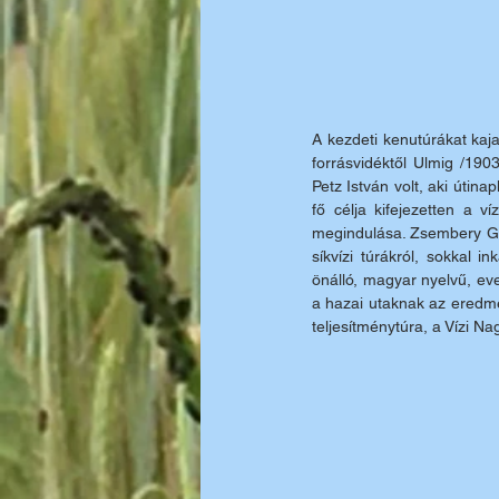
A kezdeti kenutúrákat kaja
forrásvidéktől Ulmig /19
Petz István volt, aki útina
fő célja kifejezetten a v
megindulása. Zsembery Gyul
síkvízi túrákról, sokkal 
önálló, magyar nyelvű, eve
a hazai utaknak az eredmén
teljesítménytúra, a Vízi