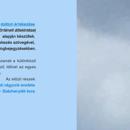
 
doktori értekezése
örténeti áttekintése
)
alapján készültek. 
ekezés szövegével, 
logbejegyzésekben.
szanak a különböző 
ő. Idővel az egyes 
. 
Az előző részek:
ánti vágyunk eredete
. - Széchenyiék kora