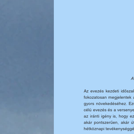
A
Az evezés kezdeti időszak
fokozatosan megjelentek 
gyors növekedéséhez. Ezut
célú evezés és a versenye
az iránti igény is, hogy 
akár pontszerűen, akár útv
hétköznapi tevékenységgé 