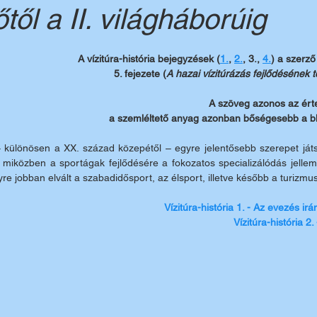
től a II. világháborúig
A vízitúra-história bejegyzések (
1.
, 
2.
, 3., 
4.
) a szerző
5. fejezete (
A hazai vízitúrázás fejlődésének t
A szöveg azonos az ért
a szemléltető anyag azonban bőségesebb a b
– különösen a XX. század közepétől – egyre jelentősebb szerepet ját
 miközben a sportágak fejlődésére a fokozatos specializálódás jellemz
e jobban elvált a szabadidősport, az élsport, illetve később a turizmus
Vízitúra-história 1. - Az evezés ir
Vízitúra-história 2