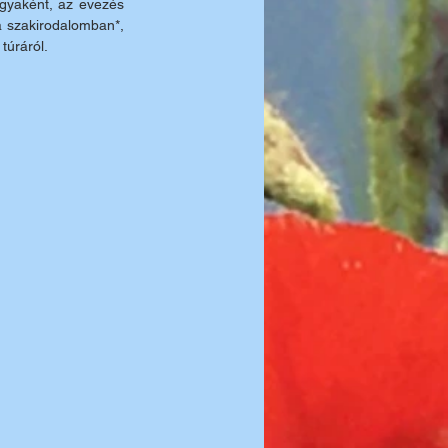
gyaként, az evezés 
a szakirodalomban*, 
túráról. 