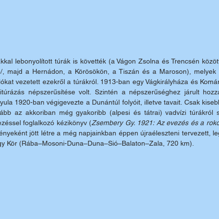
kkal lebonyolított túrák is követték (a Vágon Zsolna és Trencsén közöt
03/, majd a Hernádon, a Körösökön, a Tiszán és a Maroson), melyek k
plókat vezetett ezekről a túrákról. 1913-ban egy Vágkirályháza és Komáro
ízitúrázás népszerűsítése volt. Szintén a népszerűséghez járult hozzá
a 1920-ban végigevezte a Dunántúl folyóit, illetve tavait. Csak kiseb
inkább az akkoriban még gyakoribb (alpesi és tátrai) vadvízi túrákról
zéssel foglalkozó kézikönyv (
Zsembery Gy. 1921: Az evezés és a rok
yeként jött létre a még napjainkban éppen újraéleszteni tervezett, le
 Nagy Kör (Rába–Mosoni-Duna–Duna–Sió–Balaton–Zala, 720 km). 