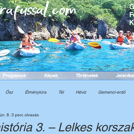
G
G
F
F
K
K
Programok
Képek
Történetek
Jelentk
Ősz
Élménytúra
Tél
Hévíz
Gemenci-erdő
ún. 8.
3 perc olvasás
nelem
Túra
Tavasz
Cinque Terre
Dél-Itália
K
istória 3. – Lelkes korszak