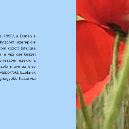
t /1890/, a Dunán a 
özponti szereplője 
m közötti tutajtúra 
 a vízi cserkészet 
b részben ezekről a 
 szóló műve az első 
onsportok
). Ezeknek 
gnagyobb hazai vízi 