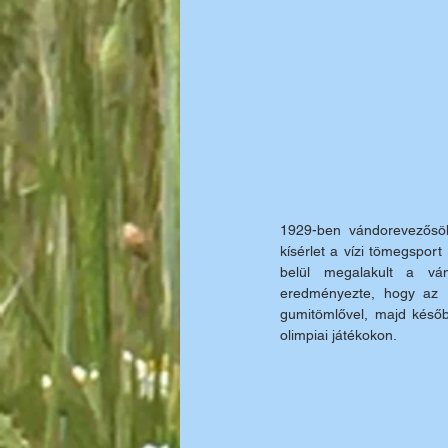
1929-ben vándorevezősök
kísérlet a vízi tömegspo
belül megalakult a ván
eredményezte, hogy az 19
gumitömlővel, majd később 
olimpiai játékokon. 