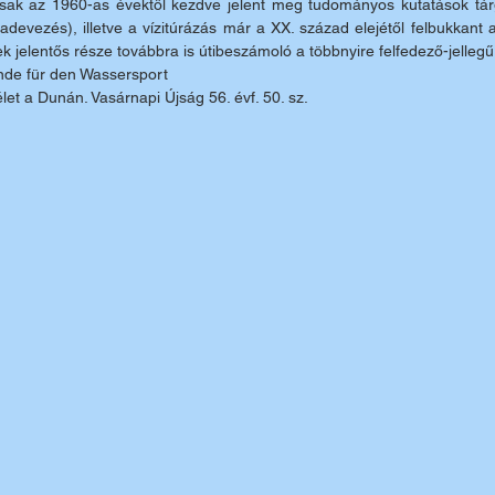
csak az 1960-as évektől kezdve jelent meg tudományos kutatások tár
adevezés), illetve a vízitúrázás már a XX. század elejétől felbukkant 
ek jelentős része továbbra is úti­beszámoló a többnyire felfedező-jellegű 
unde für den Wassersport
let a Dunán. Vasárnapi Újság 56. évf. 50. sz.