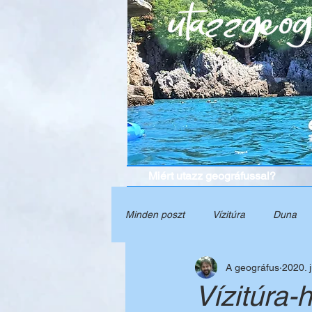
Miért utazz geográfussal?
Minden poszt
Vízitúra
Duna
A geográfus
2020. j
Grúzia
Természet
Törté
Vízitúra-h