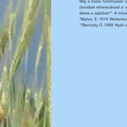
Míg a hazai turizmussal 
(korabeli elnevezéssel a v
illetve a sajtóban**. A műv
*Mylius, E. 1914: Wetterk
**Beniczky Ö. 1909: Nyári é