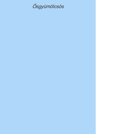
Ősgyümölcsös