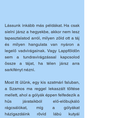
Lássunk inkább más példákat. Ha csak 
síelni jársz a hegyekbe, akkor nem lesz 
tapasztalatod arról, milyen zöld ott a táj 
és milyen hangulata van nyáron a 
legelő vadvirágainak. Vagy Lappföldön 
sem a tundravirágzással kapcsolod 
össze a tájat, ha télen jársz arra 
sarkifényt nézni.
Most itt ülünk, egy kis szatmári faluban, 
a Szamos ma reggel lekaszált töltése 
mellett, ahol a 
gólyák 
éppen felfedezik a 
hűs járataikból elő-előbujkáló 
rágcsálókat, míg a gólyákat 
házigazdáink rövid lábú kutyái 