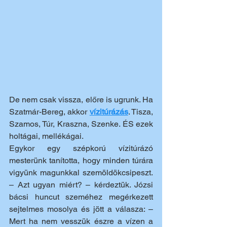
De nem csak vissza, előre is ugrunk. Ha 
Szatmár-Bereg, akkor 
vízitúrázás
. Tisza, 
Szamos, Túr, Kraszna, Szenke. ÉS ezek 
holtágai, mellékágai.
Egykor egy szépkorú vízitúrázó 
mesterünk tanította, hogy minden túrára 
vigyünk magunkkal szemöldökcsipeszt. 
– Azt ugyan miért? – kérdeztük. Józsi 
bácsi huncut szeméhez megérkezett 
sejtelmes mosolya és jött a válasza: – 
Mert ha nem vesszük észre a vízen a 