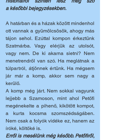
históriáiról szintén lesz még szó 
a későbbi bejegyzésekben.
A határban és a házak között mindenhol 
ott vannak a gyümölcsösök, ahogy más 
tájon sehol. Ezúttal kompon érkeztünk 
Szatmárba. Vagy elérjük az utolsót, 
vagy nem. 
De ki akarna sietni? 
Nem 
menetrendről van szó. Ha meglátnak a 
túlpartról, átjönnek értünk. Ha mégsem 
jár már a komp, akkor sem nagy a 
kerülő. 
A komp még járt. Nem sokkal vagyunk 
lejjebb a Szamoson, mint ahol Petőfi 
megénekelte a pihenő, kikötött kompot, 
a kurta kocsma szomszédságáben. 
Nem csak a folyók vidéke ez, hanem az 
íróké, költőké is.
Erről is mesélünk még később. Petőfiről, 