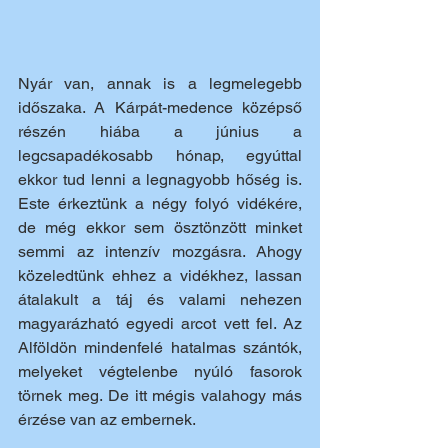
Nyár van, annak is a legmelegebb 
időszaka. A Kárpát-medence középső 
részén hiába a június a 
legcsapadékosabb hónap, egyúttal 
ekkor tud lenni a legnagyobb hőség is. 
Este érkeztünk a négy folyó vidékére, 
de még ekkor sem ösztönzött minket 
semmi az intenzív mozgásra. Ahogy 
közeledtünk ehhez a vidékhez, lassan 
átalakult a táj és valami nehezen 
magyarázható egyedi arcot vett fel. Az 
Alföldön mindenfelé hatalmas szántók, 
melyeket végtelenbe nyúló fasorok 
törnek meg. De itt mégis valahogy más 
érzése van az embernek.