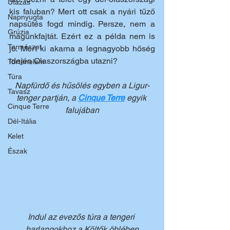
Utazás
kis faluban? Mert ott csak a
 nyári tűző 
Napnyugta
napsütés fog
d mindig. Persze, nem a 
Grúzia
magunkfajtát. Ezért ez a példa nem is 
Természet
jó. Mert ki akarna a legnagyobb hőség 
idején Olaszországba utazni?
Történelem
Túra
Napfürdő és hűsölés egyben a Ligur-
Tavasz
tenger partján, a 
Cinque Terre
 egyik 
Cinque Terre
falujában
Dél-Itália
Kelet
Észak
Indul az evezős túra a tengeri 
barlangokhoz a Költők öblében