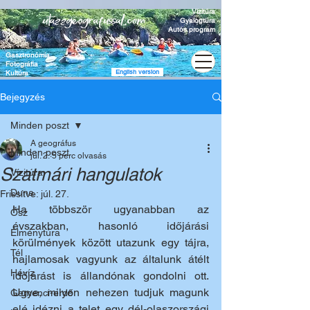
Vízitúra
Gyalogtúra
Autós program
Gasztronómia
Fotográfia
English version
Kultúra
Bejegyzés
Minden poszt
A geográfus
Minden poszt
júl. 2.
5 perc olvasás
Szatmári hangulatok
Vízitúra
Duna
Frissítve:
júl. 27.
Ha többször ugyanabban az 
Ősz
évszakban, hasonló időjárási 
Élménytúra
körülmények között utazunk egy tájra, 
Tél
hajlamosak vagyunk az általunk átélt 
Hévíz
időjárást is állandónak gondolni ott. 
Ugye, milyen nehezen tudjuk magunk 
Gemenci-erdő
elé idézni a telet egy dél-olaszországi 