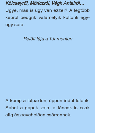
Kölcseyről, Móriczról, Végh Antalról…
Ugye, más is úgy van ezzel? A legtöbb 
képről beugrik valamelyik költőnk egy-
egy sora.
Petőfi fája a Túr mentén
A komp a túlparton, éppen indul felénk. 
Sehol a gépek zaja, a láncok is csak 
alig észrevehetően csörrennek.