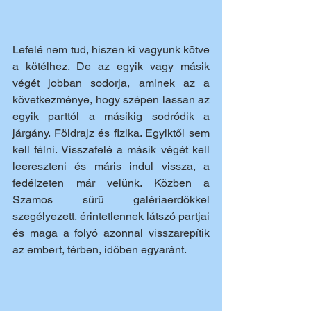
Lefelé nem tud, hiszen ki vagyunk kötve 
a kötélhez. De az egyik vagy másik 
végét jobban sodorja, aminek az a 
következménye, hogy szépen lassan az 
egyik parttól a másikig sodródik a 
járgány. Földrajz és fizika. Egyiktől sem 
kell félni. Visszafelé a másik végét kell 
leereszteni és máris indul vissza, a 
fedélzeten már velünk. Közben a 
Szamos sűrű galériaerdőkkel 
szegélyezett, érintetlennek látszó partjai 
és maga a folyó azonnal visszarepítik 
az embert, térben, időben egyaránt.