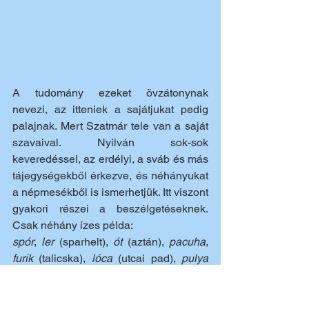
A tudomány ezeket övzátonynak 
nevezi, az itteniek a sajátjukat pedig 
palajnak. Mert Szatmár tele van a saját 
szavaival. Nyilván sok-sok 
keveredéssel, az erdélyi, a sváb és más 
tájegységekből érkezve, és néhányukat 
a népmesékből is ismerhetjük. Itt viszont 
gyakori részei a beszélgetéseknek. 
Csak néhány ízes példa:  
spór
, 
ler 
(sparhelt), 
ót 
(aztán), 
pacuha
, 
furik 
(talicska), 
lóca 
(utcai pad), 
pulya 
(gyerek), ’
tinálatok megyek
’, 
cula
, 
feszt 
(folyton), 
cinke 
(a dödölle keleti rokona), 
otthol
, 
jösztök, mensz, kellesz lenni, 