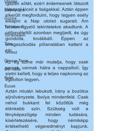
Utazás
igazán sötét, ezért érdemesnek látszott 
játszani kicsit a faágakkal. Aztán éppen 
Napnyugta
sikerült megfordulni, hogy legyen esély 
Grúzia
elkapni a Nap utolsó sugarait. Ám 
félúton figyelő tekintetekre akadtunk. A 
Természet
célbavételtől azonban megijedt, és úgy 
Történelem
gondolta, továbbáll. Éppen az 
Túra
elrugaszkodás pillanatában kattant a 
zár. 
Tavasz
Cinque Terre
Az ég színe már mutatja, hogy csak 
percek vannak hátra a nappalból. Így 
Dél-Itália
sietni kellett, hogy a teljes napkorong az 
Kelet
égbolton legyen. 
Észak
Aztán miután lebukott, irány a bozótos 
aljnövényzete. Ibolya mindenfelé. Csak 
néhol bukkant fel közöttük még 
élénkebb szín. Szükség volt a 
fényképezőgép minden tudására, 
kísérletezésére, hogy némiképp 
értékelhető végeredményt kapjunk. 