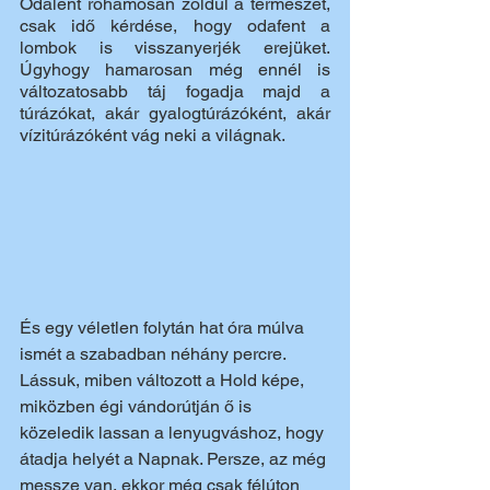
Odalent rohamosan zöldül a természet, 
csak idő kérdése, hogy odafent a 
lombok is visszanyerjék erejüket. 
Úgyhogy hamarosan még ennél is 
változatosabb táj fogadja majd a 
túrázókat, akár gyalogtúrázóként, akár 
vízitúrázóként vág neki a világnak.
És egy véletlen folytán hat óra múlva 
ismét a szabadban néhány percre. 
Lássuk, miben változott a Hold képe, 
miközben égi vándorútján ő is 
közeledik lassan a lenyugváshoz, hogy 
átadja helyét a Napnak. Persze, az még 
messze van, ekkor még csak félúton 