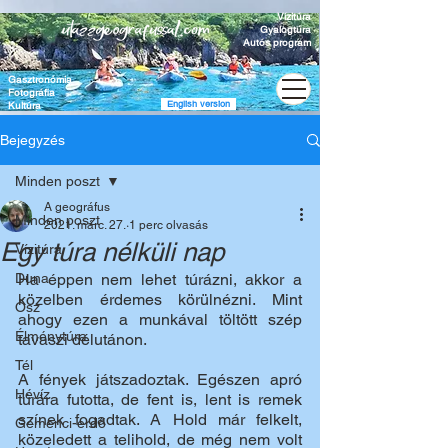
Vízitúra
Gyalogtúra
Autós program
Gasztronómia
Fotográfia
English version
Kultúra
Bejegyzés
Minden poszt
A geográfus
Minden poszt
2021. márc. 27.
1 perc olvasás
Egy túra nélküli nap
Vízitúra
Duna
Ha éppen nem lehet túrázni, akkor a 
közelben érdemes körülnézni. Mint 
Ősz
ahogy ezen a munkával töltött szép 
Élménytúra
tavaszi délutánon.
Tél
A fények játszadoztak. Egészen apró 
Hévíz
túrára futotta, de fent is, lent is remek 
színek fogadtak. A Hold már felkelt, 
Gemenci-erdő
közeledett a telihold, de még nem volt 