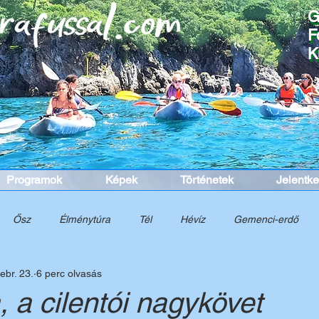
G
G
F
F
K
K
Programok
Képek
Történetek
Jelentk
Ősz
Élménytúra
Tél
Hévíz
Gemenci-erdő
ebr. 23.
6 perc olvasás
nelem
Túra
Tavasz
Cinque Terre
Dél-Itália
K
 a cilentói nagykövet