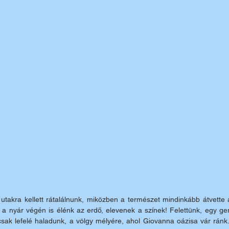
takra kellett rátalálnunk, miközben a természet mindinkább átvette az
a nyár végén is élénk az erdő, elevenek a színek! Felettünk, egy ger
csak lefelé haladunk, a völgy mélyére, ahol Giovanna oázisa vár ránk.