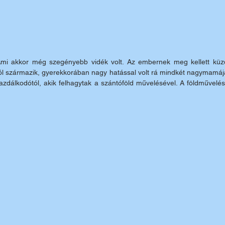
. Ami akkor még szegényebb vidék volt. Az embernek meg kellett küzde
l származik, gyerekkorában nagy hatással volt rá mindkét nagymamája.
gazdálkodótól, akik felhagytak a szántóföld művelésével. A földművelés