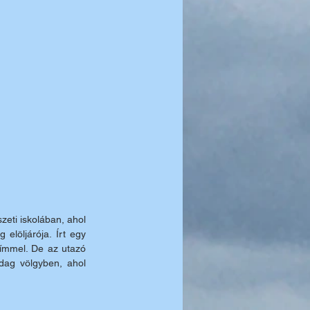
ti iskolában, ahol 
elöljárója. Írt egy 
ímmel. De az utazó 
ag völgyben, ahol 