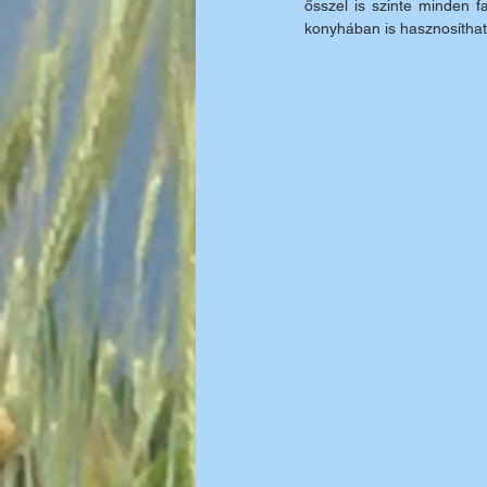
ősszel is szinte minden f
konyhában is hasznosítható