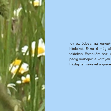
Így az édesanyja 
mondi
hiteleiket. Ekkor ő még 
földeken. Esténként házi
pedig körbejárt a környék t
háztáji termékeket a gyere