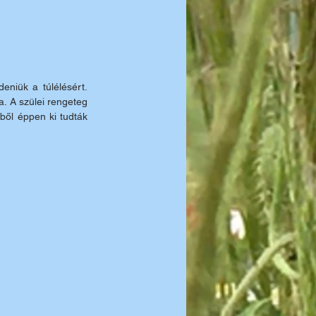
niük a túlélésért. 
 A szülei rengeteg 
ből éppen ki tudták 