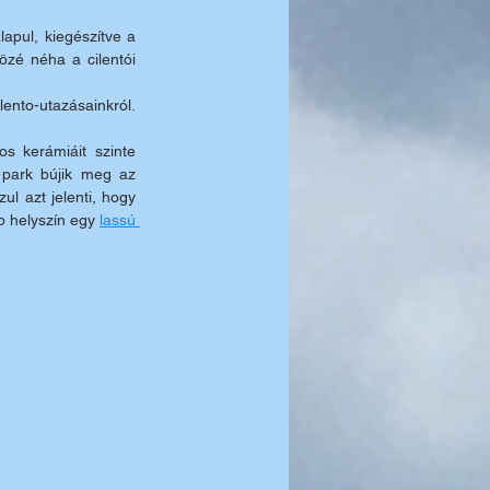
apul, kiegészítve a 
zé néha a cilentói 
ilento-utazásainkról.
os kerámiáit szinte 
 park bújik meg az 
zul azt jelenti, hogy 
b helyszín egy 
lassú 