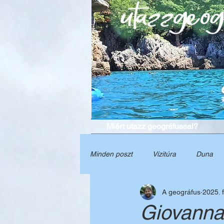
Miért utazz geográfussal?
Minden poszt
Vízitúra
Duna
A geográfus
2025. f
Grúzia
Természet
Törté
Giovanna,