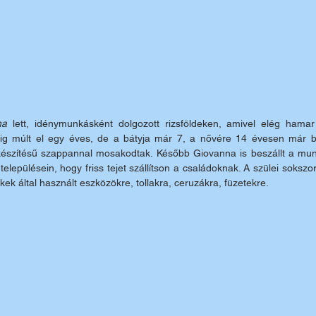
na
 lett, idénymunkásként dolgozott rizsföldeken, amivel elég hamar k
alig múlt el egy éves, de a bátyja már 7, a nővére 14 évesen már be
 készítésű szappannal mosakodtak. Később Giovanna is beszállt a mu
elepülésein, hogy friss tejet szállítson a családoknak. A szülei sokszor
kek által használt eszközökre, tollakra, ceruzákra, füzetekre.