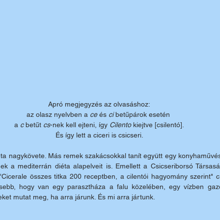
Apró megjegyzés az olvasáshoz:
az olasz nyelvben a 
ce
 és 
ci
 betűpárok esetén 
a 
c
 betűt 
cs
-nek kell ejteni, így 
Cilento
 kiejtve [csilentó].
És így lett a ciceri is csicseri.
ta nagykövete. Más remek szakácsokkal tanít együtt egy konyhaművésze
 a mediterrán diéta alapelveit is. Emellett a Csicseriborsó Társaság 
Cicerale összes titka 200 receptben, a cilentói hagyomány szerint" c
sebb, hogy van egy parasztháza a falu közelében, egy vízben gazd
ket mutat meg, ha arra járunk. És mi arra jártunk.