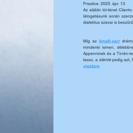
Frissítve:
2025. ápr. 13.
Az alábbi történet Cilento
látogatásunk során szerze
dialektus szavai is beszű
Míg az 
Amalfi-part
 dráma
mindenki ismeri, délebbre
Appenninek és a Tirrén-te
lassú, a 
silente 
pedig azt, 
utazásra
.