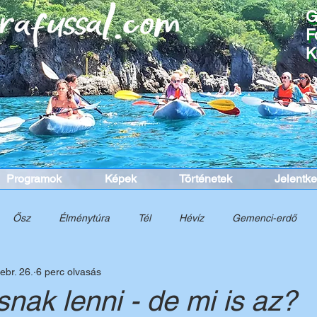
G
G
F
F
K
K
Programok
Képek
Történetek
Jelentk
Ősz
Élménytúra
Tél
Hévíz
Gemenci-erdő
ebr. 26.
6 perc olvasás
nelem
Túra
Tavasz
Cinque Terre
Dél-Itália
K
snak lenni - de mi is az?