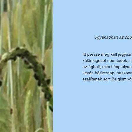
Ugyanabban az öbölbe
Itt persze meg kell jegyez
különlegeset nem tudok, n
az égbolt, miért épp oly
kevés hétköznapi haszonna
szállítanak sört Belgiumbó