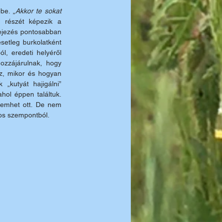
be. „
Akkor te sokat 
 részét képezik a 
jezés pontosabban 
etleg burkolatként 
, eredeti helyéről 
zzájárulnak, hogy 
z, mikor és hogyan 
kutyát hajigálni” 
ol éppen találtuk. 
remhet ott. De nem 
zos szempontból.