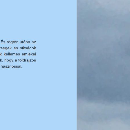
 És rögtön utána az 
ységek és síkságok 
 kellemes emlékei 
, hogy a földrajzos 
i hasznossal.