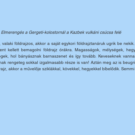
Elmerengés a Gergeti-kolostornál a Kazbek vulkáni csúcsa felé
valaki földrajzos, akkor a saját egykori földrajztanáruk ugrik be nekik.
ent kellett bemagolni földrajz órákra. Magasságok, mélységek, heg
égek, hol bányásznak barnaszenet és így tovább. Keveseknek vannak
znak rengeteg sokkal izgalmasabb része is van! Aztán meg az is beugrik
drajz, akkor a művelője sziklákkal, kövekkel, hegyekkel bíbelődik. Semm