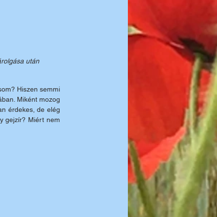
árolgása után 
dásom? Hiszen semmi 
lában. Miként mozog 
n érdekes, de elég 
 gejzír? Miért nem 