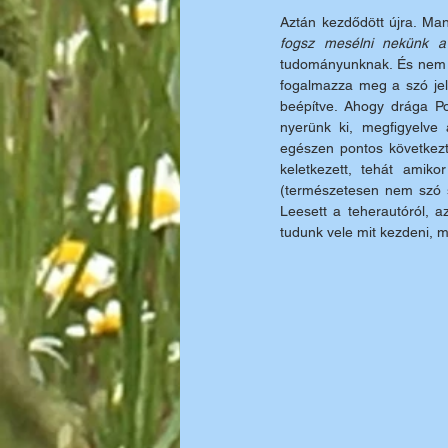
Aztán kezdődött újra. Man
fogsz mesélni nekünk a 
tudományunknak. És nem k
fogalmazza meg a szó jele
beépítve. Ahogy drága Po
nyerünk ki, megfigyelve 
egészen pontos következt
keletkezett, tehát amik
(természetesen nem szó sz
Leesett a teherautóról, 
tudunk vele mit kezdeni, m