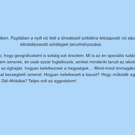
n, Pugliában a nyílt víz felé a töredezett sziklákra felcsapodó víz elp
kikristályosodó sórétegek tanulmányozása.
ni, hogy geográfusként is sokáig ezt éreztem. Mi is az én speciális tu
em ismerek, én csak azzal foglalkozok, amiket mindenki tanult az isko
an az éghajlat, hogyan keletkeznek a hegységek… Mind-mind önmagába
l kecsegtető ismeret. Hogyan keletkezett a bauxit? Hogy működik egy
l Dél-Afrikába? Teljes volt az aggodalom!