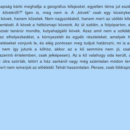
apság bárki meghallja a geográfus kifejezést, egyetlen téma jut eszé
kövekről!?
” Igen is, meg nem is. A „kövek” csak egy kicsinyke
övek, hanem kőzetek. Nem nagyzolásból, hanem mert az utóbbi kife
ntését. A kövek a hétköznapi köveink. Az út szélén, a folyóparton, es
zsár tanárúr mondta, kutyahajigáló kövek. Azaz amit nem a sziklából
az elhelyezkedést, a környezetét és egyéb részleteket, amelyek ho
etéseket vonjunk le, és elég pontosan meg tudjuk határozni, mi is a
or nem így jutunk a kőhöz, akkor az a kő semmire nem jó, csak „
erinti értelemben, csak jelképesen). Az a kő valahogy oda került, ah
az útra szórták, letört a ház sarkáról vagy még számtalan módon te
ert nem ismerjük az előéletét. Tehát haszontalan. Persze, csak földraj