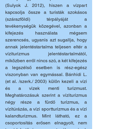
(Sulyok J. 2012), hiszen a vízpart 
kapcsolja össze a turisták szokásos 
(szárazföldi) térpályáját a 
tevékenységük közegével, azonban a 
kifejezés használata mégsem 
szerencsés, ugyanis azt sugallja, hogy 
annak jelentéstartalma teljesen eltér a 
víziturizmus jelentéstartalmától, 
miközben erről nincs szó, a két kifejezés 
a legszélső esetben is rész-egész 
viszonyban van egymással. Bánhidi L. 
(et al. /szerk./ 2003) külön kezeli a vízi 
és a vizek menti turizmust. 
Meghatározásuk szerint a víziturizmus 
négy része a fürdő turizmus, a 
vízitúrázás, a vízi sportturizmus és a vízi 
kalandturizmus. Mint látható, ez a 
csoportosítás erősen elnagyolt, nem 