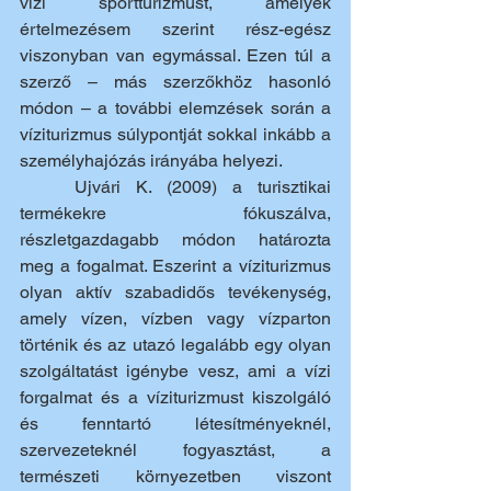
vízi sportturizmust, amelyek 
értelmezésem szerint rész-egész 
viszonyban van egymással. Ezen túl a 
szerző – más szerzőkhöz hasonló 
módon – a további elemzések során a 
víziturizmus súlypontját sokkal inkább a 
személyhajózás irányába helyezi. 
	Ujvári K. (2009) a turisztikai 
termékekre fókuszálva, 
részletgazdagabb módon határozta 
meg a fogalmat. Eszerint a víziturizmus 
olyan aktív szabadidős tevékenység, 
amely vízen, vízben vagy vízparton 
történik és az utazó legalább egy olyan 
szolgáltatást igénybe vesz, ami a vízi 
forgalmat és a víziturizmust kiszolgáló 
és fenntartó létesítményeknél, 
szervezeteknél fogyasztást, a 
természeti környezetben viszont 