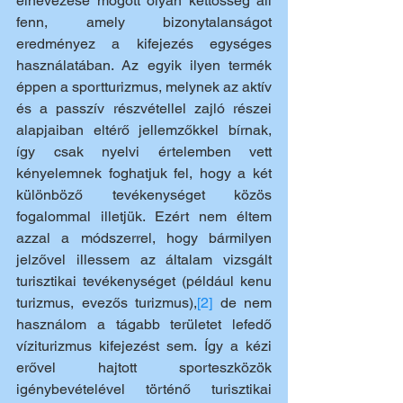
elnevezése mögött olyan kettősség áll 
fenn, amely bizonytalanságot 
eredményez a kifejezés egységes 
használatában. Az egyik ilyen termék 
éppen a sportturizmus, melynek az aktív 
és a passzív részvétellel zajló részei 
alapjaiban eltérő jellemzőkkel bírnak, 
így csak nyelvi értelemben vett 
kényelemnek foghatjuk fel, hogy a két 
különböző tevékenységet közös 
fogalommal illetjük. Ezért nem éltem 
azzal a módszerrel, hogy bármilyen 
jelzővel illessem az általam vizsgált 
turisztikai tevékenységet (például kenu 
turizmus, evezős turizmus),
[2]
 de nem 
használom a tágabb területet lefedő 
víziturizmus kifejezést sem. Így a kézi 
erővel hajtott sporteszközök 
igénybevételével történő turisztikai 