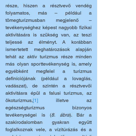
része, hiszen a résztvevő vendég 
folyamatos, más – például a 
tömegturizmusban megjelenő – 
tevékenységhez képest nagyobb fizikai 
aktivitására is szükség van, az teszi 
teljessé az élményt. A korábban 
ismertetett meghatározások alapján 
tehát az aktív turizmus része minden 
más olyan sporttevékenység is, amely 
egyébként megfelel a turizmus 
definíciójának (például a lovaglás, 
vadászat), de szintén a résztvevői 
aktivitásra épül a falusi turizmus, az 
ökoturizmus,
[1]
 illetve az 
egészségturizmus bizonyos 
tevékenységei is (
8. ábra
). Bár a 
szakirodalomban gyakran együtt 
foglalkoznak vele, a vízitúrázás és a 