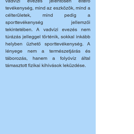
vadvízi evezés jelentősen eltérő 
tevékenység, mind az eszközök, mind a 
célterületek, mind pedig a 
sporttevékenység jellemzői 
tekintetében. A vadvízi evezés nem 
túrázás jelleggel történik, sokkal inkább 
helyben űzhető sporttevékenység. A 
lényege nem a természetjárás és 
táborozás, hanem a folyóvíz által 
támasztott fizikai kihívások leküzdése.