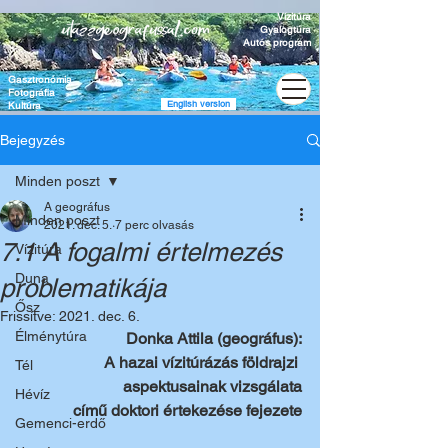
Vízitúra
Gyalogtúra
Autós program
Gasztronómia
Fotográfia
English version
Kultúra
Bejegyzés
Minden poszt
A geográfus
Minden poszt
2021. dec. 5.
7 perc olvasás
7.1 A fogalmi értelmezés
Vízitúra
Duna
problematikája
Ősz
Frissítve:
2021. dec. 6.
Élménytúra
Donka Attila (geográfus):
A hazai vízitúrázás földrajzi 
Tél
aspektusainak vizsgálata
Hévíz
című doktori értekezése fejezete
Gemenci-erdő