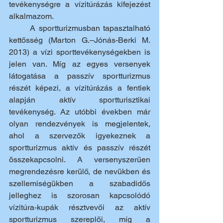
tevékenységre a vízitúrázás kifejezést 
alkalmazom.
	A sportturizmusban tapasztalható 
kettősség (Marton G.–Jónás-Berki M. 
2013) a vízi sporttevékenységekben is 
jelen van. Míg az egyes versenyek 
látogatása a passzív sportturizmus 
részét képezi, a vízitúrázás a fentiek 
alapján aktív sportturisztikai 
tevékenység. Az utóbbi években már 
olyan rendezvények is megjelentek, 
ahol a szervezők igyekeznek a 
sportturizmus aktív és passzív részét 
összekapcsolni. A versenyszerűen 
megrendezésre kerülő, de nevükben és 
szellemiségükben a szabadidős 
jelleghez is szorosan kapcsolódó 
vízitúra-kupák résztvevői az aktív 
sportturizmus szereplői, míg a 