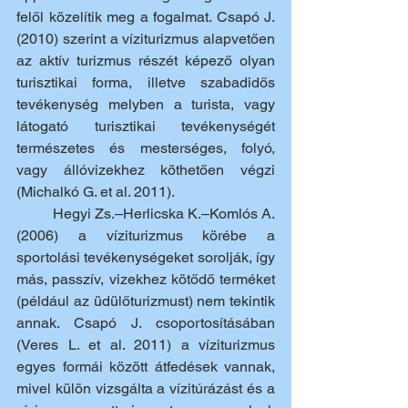
felől közelítik meg a fogalmat. Csapó J. 
(2010) szerint a víziturizmus alapvetően 
az aktív turizmus részét képező olyan 
turisztikai forma, illetve szabadidős 
tevékenység melyben a turista, vagy 
látogató turisztikai tevékenységét 
természetes és mesterséges, folyó, 
vagy állóvizekhez köthetően végzi 
(Michalkó G. et al. 2011). 
	Hegyi Zs.–Herlicska K.–Komlós A. 
(2006) a víziturizmus körébe a 
sportolási tevékenységeket sorolják, így 
más, passzív, vizekhez kötődő terméket 
(például az üdülőturizmust) nem tekintik 
annak. Csapó J. csoportosításában 
(Veres L. et al. 2011) a víziturizmus 
egyes formái között átfedések vannak, 
mivel külön vizsgálta a vízitúrázást és a 