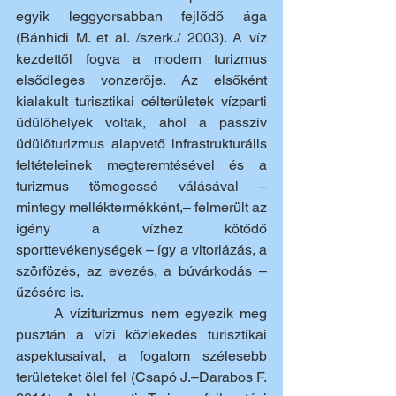
egyik leggyorsabban fejlődő ága 
(Bánhidi M. et al. /szerk./ 2003). A víz 
kezdettől fogva a modern turizmus 
elsődleges vonzerője. Az elsőként 
kialakult turisztikai célterületek vízparti 
üdülőhelyek voltak, ahol a passzív 
üdülőturizmus alapvető infrastrukturális 
feltételeinek megteremtésével és a 
turizmus tömegessé válásával – 
mintegy melléktermékként,– felmerült az 
igény a vízhez kötődő 
sporttevékenységek – így a vitorlázás, a 
szörfözés, az evezés, a búvárkodás – 
űzésére is.
	A víziturizmus nem egyezik meg 
pusztán a vízi közlekedés turisztikai 
aspektusaival, a fogalom szélesebb 
területeket ölel fel (Csapó J.–Darabos F. 