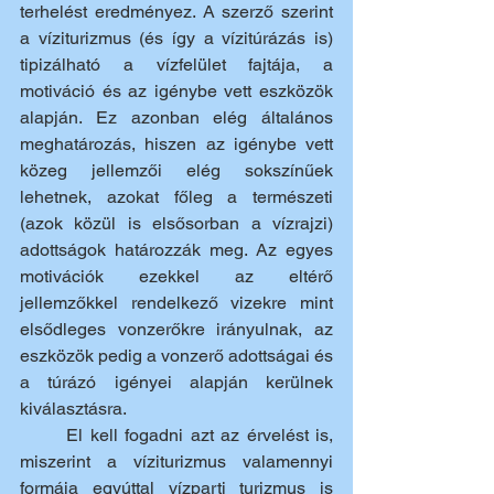
terhelést eredményez. A szerző szerint 
a víziturizmus (és így a vízitúrázás is) 
tipizálható a vízfelület fajtája, a 
motiváció és az igénybe vett eszközök 
alapján. Ez azonban elég általános 
meghatározás, hiszen az igénybe vett 
közeg jellemzői elég sokszínűek 
lehetnek, azokat főleg a természeti 
(azok közül is elsősorban a vízrajzi) 
adottságok határozzák meg. Az egyes 
motivációk ezekkel az eltérő 
jellemzőkkel rendelkező vizekre mint 
elsődleges vonzerőkre irányulnak, az 
eszközök pedig a vonzerő adottságai és 
a túrázó igényei alapján kerülnek 
kiválasztásra. 
	El kell fogadni azt az érvelést is, 
miszerint a víziturizmus valamennyi 
formája egyúttal vízparti turizmus is 