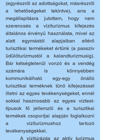
(egyrészről az adottságokat, másrészről 
a lehetőségeket tekintve), arra a 
megállapításra jutottam, hogy nem 
szerencsés a víziturizmus kifejezés 
általános érvényű használata, mivel az 
alatt egymástól alapjaiban eltérő 
turisztikai termékeket értünk (a passzív 
üdülőturizmustól a kalandturizmusig). 
Bár kétségtelenül vonzó és a vendég 
számára is könnyebben 
kommunikálható egy-egy önálló 
turisztikai terméknek tűnő kifejezéssel 
illetni az egyes tevékenységeket, ennél 
sokkal hasznosabb az egyes víztest-
típusok fő jellemzői és a turisztikai 
termékek csoportjai alapján foglalkozni 
a víziturizmushoz tartozó 
tevékenységekkel.
	A vízitúrázás az aktív turizmus 