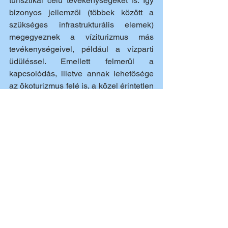
turisztikai célú tevékenységeket is. Így 
bizonyos jellemzői (többek között a 
szükséges infrastrukturális elemek) 
megegyeznek a víziturizmus más 
tevékenységeivel, például a vízparti 
üdüléssel. Emellett felmerül a 
kapcsolódás, illetve annak lehetősége 
az ökoturizmus felé is, a közel érintetlen 
tájak mint azonos motivációk révén. 
Figyelembe véve a kapcsolódó 
turisztikai termékeket és 
tevékenységeket, valamint a több 
évtizedes gyakorlati tapasztalatokon 
alapuló közmegegyezést, a vízitúrázást 
a következőképpen határoztam meg: 
emberi erővel hajtott vízi 
sporteszközzel, nem közvetlenül 
teljesítmény célból végzett szabadidős 
tevékenység. A meghatározás tehát 