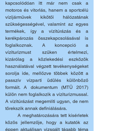
kapcsolódóan itt már nem csak a 
motoros és vitorlás, hanem a sportcélú 
vízijárművek kikötői hálózatának 
szükségességével, valamint az egyes 
termékek, így a vízitúrázás és a 
kerékpározás összekapcsolásával is 
foglalkoznak. A koncepció a 
víziturizmust szűken értelmezi, 
kizárólag a közlekedési eszközök 
használatával végzett tevékenységeket 
sorolja ide, mellőzve többek között a 
passzív vízparti üdülés különböző 
formáit. A dokumentum (MTÜ 2017) 
külön nem foglalkozik a víziturizmussal. 
A vízitúrázást megemlíti ugyan, de nem 
törekszik annak definiálására.
	A meghatározására tett kísérletek 
közös jellemzője, hogy a kutatók az 
éppen aktuálisan vizsgált tágabb téma 