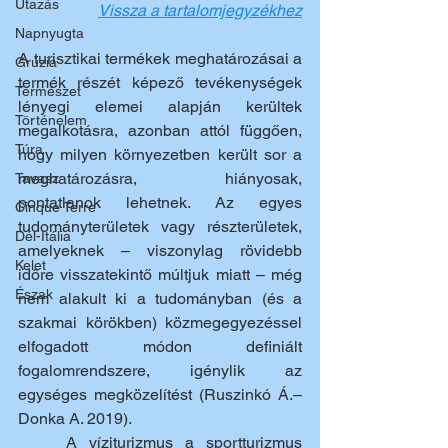
Utazás
Vissza a tartalomjegyzékhez
Napnyugta
A turisztikai termékek meghatározásai a 
Grúzia
termék részét képező tevékenységek 
Természet
lényegi elemei alapján kerültek 
Történelem
megalkotásra, azonban attól függően, 
Túra
hogy milyen környezetben került sor a 
meghatározásra, hiányosak, 
Tavasz
pontatlanok lehetnek. Az egyes 
Cinque Terre
tudományterületek vagy részterületek, 
Dél-Itália
amelyeknek – viszonylag rövidebb 
Kelet
időre visszatekintő múltjuk miatt – még 
Észak
nem alakult ki a tudományban (és a 
szakmai körökben) közmegegyezéssel 
elfogadott módon definiált 
fogalomrendszere, igénylik az 
egységes megközelítést (Ruszinkó Á.–
Donka A. 2019).
	A víziturizmus a sportturizmus 