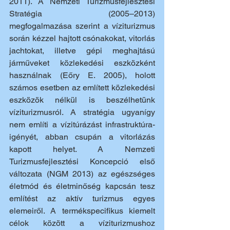
2011). A Nemzeti Turizmusfejlesztési 
Stratégia (2005–2013) 
megfogalmazása szerint a víziturizmus 
során kézzel hajtott csónakokat, vitorlás 
jachtokat, illetve gépi meghajtású 
járműveket közlekedési eszközként 
használnak (Eőry E. 2005), holott 
számos esetben az említett közlekedési 
eszközök nélkül is beszélhetünk 
víziturizmusról. A stratégia ugyanígy 
nem említi a vízitúrázást infrastruktúra-
igényét, abban csupán a vitorlázás 
kapott helyet. A Nemzeti 
Turizmusfejlesztési Koncepció első 
változata (NGM 2013) az egészséges 
életmód és életminőség kapcsán tesz 
említést az aktív turizmus egyes 
elemeiről. A termékspecifikus kiemelt 
célok között a víziturizmushoz 