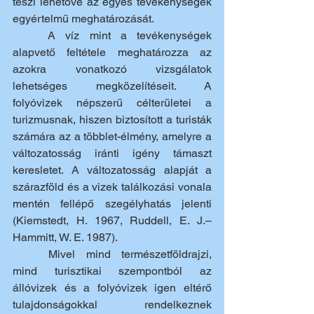
teszi lehetővé az egyes tevékenységek 
egyértelmű meghatározását. 
	A víz mint a tevékenységek 
alapvető feltétele meghatározza az 
azokra vonatkozó vizsgálatok 
lehetséges megközelítéseit. A 
folyóvizek népszerű célterületei a 
turizmusnak, hiszen biztosított a turisták 
számára az a többlet-élmény, amelyre a 
változatosság iránti igény támaszt 
keresletet. A változatosság alapját a 
szárazföld és a vizek találkozási vonala 
mentén fellépő szegélyhatás jelenti 
(Kiemstedt, H. 1967, Ruddell, E. J.–
Hammitt, W. E. 1987).
	Mivel mind természetföldrajzi, 
mind turisztikai szempontból az 
állóvizek és a folyóvizek igen eltérő 
tulajdonságokkal rendelkeznek 