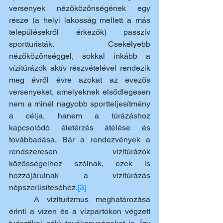
versenyek nézőközönségének egy 
része (a helyi lakosság mellett a más 
településekről érkezők) passzív 
sportturisták. Csekélyebb 
nézőközönséggel, sokkal inkább a 
vízitúrázók aktív részvételével rendezik 
meg évről évre azokat az evezős 
versenyeket, amelyeknek elsődlegesen 
nem a minél nagyobb sportteljesítmény 
a célja, hanem a túrázáshoz 
kapcsolódó életérzés átélése és 
továbbadása. Bár a rendezvények a 
rendszeresen vízitúrázók 
közösségeihez szólnak, ezek is 
hozzájárulnak a vízitúrázás 
népszerűsítéséhez.
[3]
	A víziturizmus meghatározása 
érinti a vízen és a vízpartokon végzett 