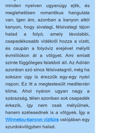
minden nyelven ugyanúgy ejtik, és 
meglehetősen romantikus hangulata 
van. Igen ám, azonban a kanyon attól 
kanyon, hogy sivatagi, félsivatagi tájon 
halad a folyó, amely távolabbi, 
csapadékosabb vidékről hozza a vizét, 
és csupán a folyóvíz erejével mélyíti 
évmilliókon át a völgyet. Ami emiatt 
szinte függőleges falakból áll. Az Adrián 
azonban szó sincs félsivatagról, még ha 
sokszor úgy is érezzük egy-egy nyári 
napon. Ez itt a megtestesült mediterrán 
klíma. Ahol nyáron ugyan nagy a 
szárazság, télen azonban sok csapadék 
érkezik, így nem csak mélyülnek, 
hanem szélesednek is a völgyek. Így a 
Winnetou-kanyon vízitúra
 valójában egy 
szurdokvölgyben halad.