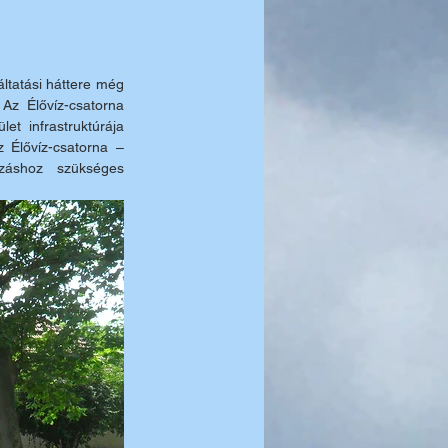
tatási háttere még 
 Az Élővíz-csatorna 
t infrastruktúrája 
Élővíz-csatorna – 
záshoz szükséges 