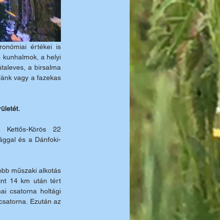
onómiai értékei is 
 kunhalmok, a helyi 
taleves, a birsalma 
fánk vagy a fazekas 
ületét. 
 Kettős-Körös 22 
-ággal és a Dánfoki-
obb műszaki alkotás 
nt 14 km után tért 
ai csatorna holtági 
csatorna. Ezután az 