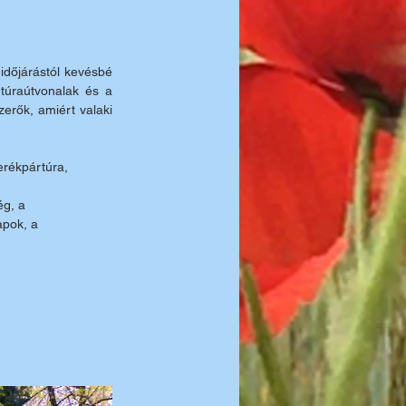
dőjárástól kevésbé 
túraútvonalak és a 
erők, amiért valaki 
erékpártúra, 
g, a 
apok, a 