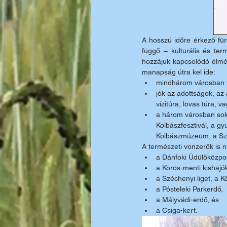
A hosszú időre érkező für
függő – kulturális és ter
hozzájuk kapcsolódó élmén
manapság útra kel ide: 
mindhárom városban v
jók az adottságok, az
vízitúra, lovas túra, 
a három városban sok 
Kolbászfesztivál, a gy
Kolbászmúzeum, a Szl
A természeti vonzerők is n
a Dánfoki Üdülőközpo
a Körös-menti kishajók
a Széchenyi liget, a K
a Pósteleki Parkerdő, 
a Mályvádi-erdő, és 
a Csiga-kert.