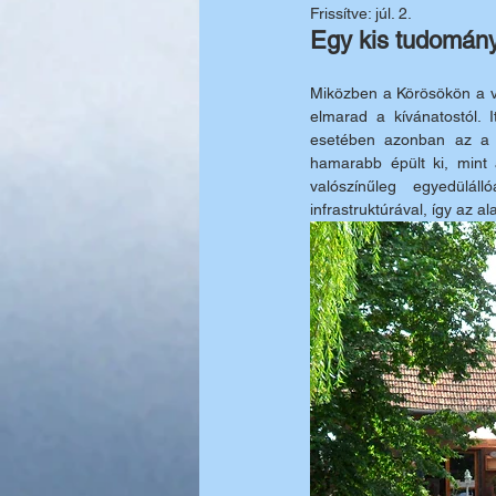
Frissítve:
júl. 2.
Egy kis tudományo
Miközben a Körösökön a ví
elmarad a kívánatostól. I
esetében azonban az a rit
hamarabb épült ki, mint 
valószínűleg egyedülál
infrastruktúrával, így az a