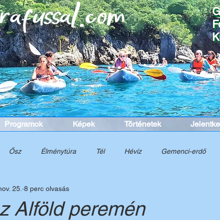
G
G
F
F
K
K
Programok
Képek
Történetek
Jelentk
Ősz
Élménytúra
Tél
Hévíz
Gemenci-erdő
nov. 25.
8 perc olvasás
nelem
Túra
Tavasz
Cinque Terre
Dél-Itália
K
az Alföld peremén