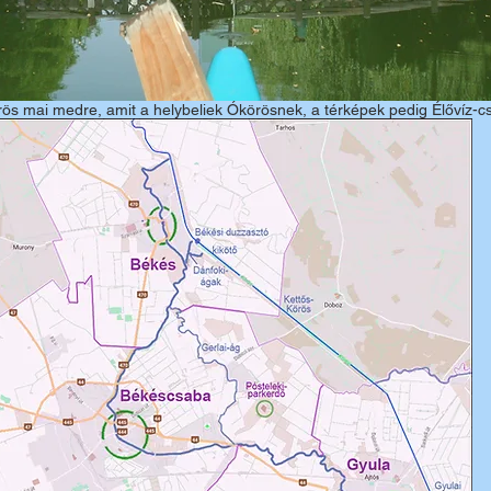
rös mai medre, amit a helybeliek Ókörösnek, a térképek pedig Élővíz-c