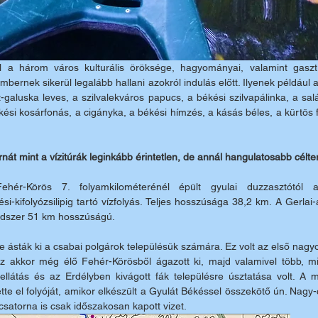
úl a három város kulturális öröksége, hagyományai, valamint gasztr
bernek sikerül legalább hallani azokról indulás előtt. Ilyenek például a
t-galuska leves, a szilvalekváros papucs, a békési szilvapálinka, a salá
ési kosárfonás, a cigányka, a békési hímzés, a kásás béles, a kürtös 
nát mint a vízitúrák leginkább érintetlen, de annál hangulatosabb célter
ehér-Körös 7. folyamkilométerénél épült gyulai duzzasztótól a
si-kifolyózsilipig tartó vízfolyás. Teljes hosszúsága 38,2 km. A Gerlai
endszer 51 km hosszúságú. 
e ásták ki a csabai polgárok településük számára. Ez volt az első nagy
z akkor még élő Fehér-Körösből ágazott ki, majd valamivel több, mi
zellátás és az Erdélyben kivágott fák településre úsztatása volt. A m
e el folyóját, amikor elkészült a Gyulát Békéssel összekötő ún. Nagy-
satorna is csak időszakosan kapott vizet.