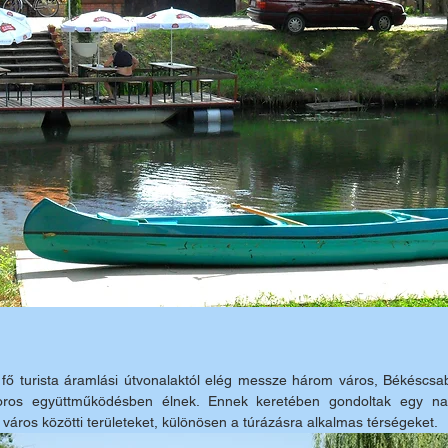
ő turista áramlási útvonalaktól elég messze három város, Békéscsa
ros együttműködésben élnek. Ennek keretében gondoltak egy nag
város közötti területeket, különösen a túrázásra alkalmas térségeket. 