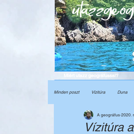
Miért utazz geográfussal?
Minden poszt
Vízitúra
Duna
A geográfus
2020. 
Grúzia
Természet
Törté
Vízitúra 