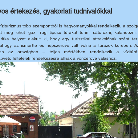
s értekezés, gyakorlati tudnivalókkal
ziturizmus több szempontból is hagyományokkal rendelkezik, a szolgál
tt még lehet igazi, régi típusú túrákat tenni, sátorozni, kalandozni.
ka helyzet alakult ki, hogy egy turisztikai attrakciónak szánt terüle
ahogy az ismertté és népszerűvé vált volna a túrázók körében. Az 
lóan az országban – teljes mértékben rendelkezik a vízitúrá
lapvető feltételek rendelkezésre állnak a vonzerővé váláshoz.