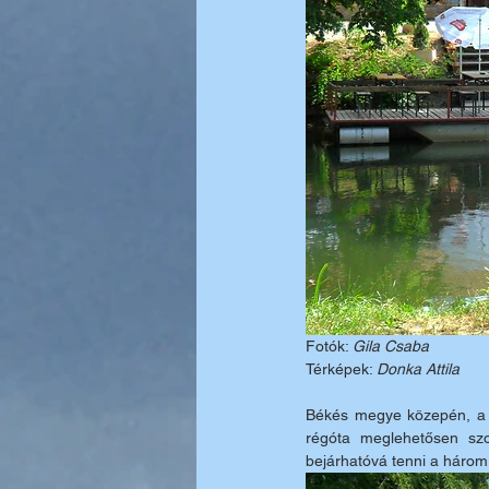
Fotók: 
Gila Csaba
Térképek: 
Donka Attila
Békés megye közepén, a f
régóta meglehetősen szo
bejárhatóvá tenni a három 