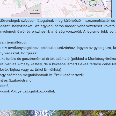
dővendégek szívesen látogatnak meg különböző – szezonalitástól és i
mészeti helyszíneket. Az egykori Körös-meder vonalvezetését követő 
yelemek évről évre színesítik a térség vonzerőit. A legismertebb vonz
an termálfürdő; 
 aktív tevékenységekhez, például a túrázáshoz, legyen az gyalogtúra, k
vagy vadászat, horgászat;
kulturális és gasztronómiai érték található (például a Munkácsy-öröksé
ulai Vár, az Almásy-kastély, de a kevésbé ismert Békés-tarhosi Zenei N
ovák Tájház vagy az Erkel Emlékház).
agy számban megtalálhatóak itt. Ezek közé tartozik 
nt és Szabadstrand, 
ikötő, 
örösök Völgye Látogatóközponttal, 