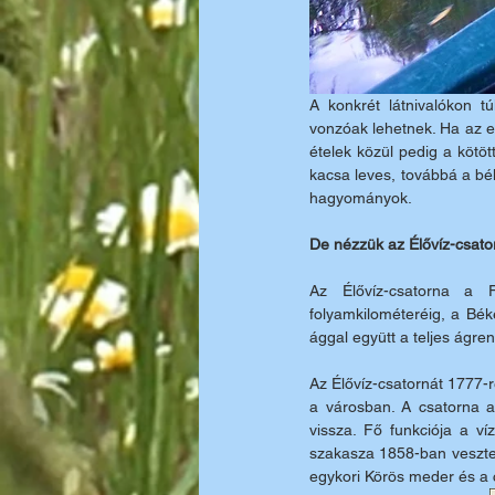
A konkrét látnivalókon t
vonzóak lehetnek. Ha az em
ételek közül pedig a kötöt
kacsa leves, továbbá a bék
hagyományok. 
De nézzük az Élővíz-csator
Az Élővíz-csatorna a F
folyamkilométeréig, a Béké
ággal együtt a teljes ágr
Az Élővíz-csatornát 1777-r
a városban. A csatorna a
vissza. Fő funkciója a ví
szakasza 1858-ban vesztett
egykori Körös meder és a c