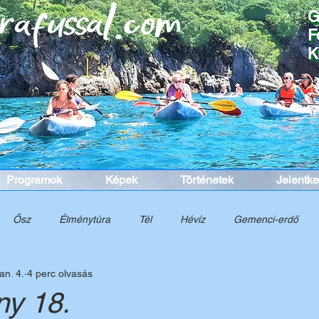
G
G
F
F
K
K
Programok
Képek
Történetek
Jelentk
Ősz
Élménytúra
Tél
Hévíz
Gemenci-erdő
an. 4.
4 perc olvasás
nelem
Túra
Tavasz
Cinque Terre
Dél-Itália
K
ny 18.