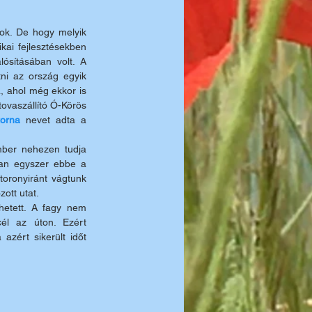
ok. De hogy melyik 
kai fejlesztésekben 
ósításában volt. A 
ni az ország egyik 
, ahol még ekkor is 
ovaszállító Ó-Körös 
torna
 nevet adta a 
ber nehezen tudja 
ban egyszer ebbe a 
ronyiránt vágtunk 
zott utat.
etett. A fagy nem 
l az úton. Ezért 
zért sikerült időt 