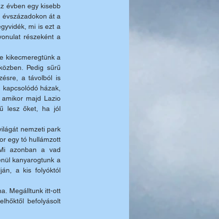
z évben egy kisebb 
l évszázadokon át a 
gyvidék, mi is ezt a 
onulat részeként a 
re kikecmeregtünk a 
közben. Pedig sűrű 
sre, a távolból is 
 kapcsolódó házak, 
 amikor majd Lazio 
 lesz őket, ha jól 
lágát nemzeti park 
r egy tó hullámzott 
. Mi azonban a vad 
nül kanyarogtunk a 
n, a kis folyóktól 
. Megálltunk itt-ott 
hőktől befolyásolt 