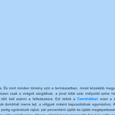
a. És mint minden tömény szín a természetben, minél közelebb megy
Hiszen csak a virágok sárgállnak, a jóval több szár mélyzöld színe ha
 időt kell szánni a felfedezésre. Ezt tettük a 
Cserehátban 
ezen a s
ik dombhát merre lejt, a völgyek miként kapcsolódnak egymáshoz. Az
hol pedig ugrándozik rajtuk, pár percenként újabb és újabb meglepetéssel