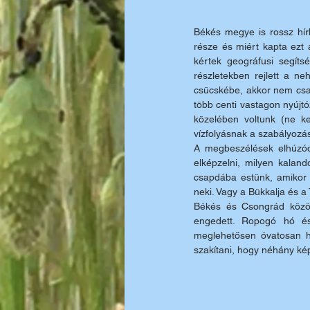
Békés megye is rossz hírb
része és miért kapta ezt a
kértek geográfusi segíts
részletekben rejlett a ne
csücskébe, akkor nem csak
több centi vastagon nyújtó
közelében voltunk (ne k
vízfolyásnak a szabályozá
A megbeszélések elhúzód
elképzelni, milyen kalan
csapdába estünk, amikor 
neki. Vagy a Bükkalja és a 
Békés és Csongrád közöt
engedett. Ropogó hó és
meglehetősen óvatosan hal
szakítani, hogy néhány ké