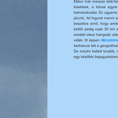
Ekkor már messze letértün
kisebbek, a falvak egyre
bámészkodás. Ez ugyanis n
járunk, fel fogunk menni a
beszélve arról, hogy amik
kettőt pedig csak 30 km a
eredeti olasz hangulat ut
vidék. Itt éppen 
Abruzzon
kedvence lett a geográfus
De indulni kellett tovább,
egy későbbi bejegyzésbe