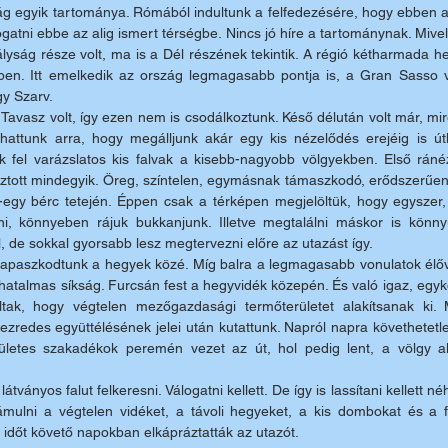
g egyik tartománya. Rómából indultunk a felfedezésére, hogy ebben a
togatni ebbe az alig ismert térségbe. Nincs jó híre a tartománynak. Mive
rályság része volt, ma is a Dél részének tekintik. A régió kétharmada he
yben. Itt emelkedik az ország legmagasabb pontja is, a Gran Sasso v
y Szarv.
Tavasz volt, így ezen nem is csodálkoztunk. Késő délután volt már, mi
hattunk arra, hogy megálljunk akár egy kis nézelődés erejéig is út
fel varázslatos kis falvak a kisebb-nagyobb völgyekben. Első ránézé
sztott mindegyik. Öreg, színtelen, egymásnak támaszkodó, erődszerűen
-egy bérc tetején. Éppen csak a térképen megjelöltük, hogy egyszer,
ni, könnyeben rájuk bukkanjunk. Illetve megtalálni máskor is könnyű
, de sokkal gyorsabb lesz megtervezni előre az utazást így.
apaszkodtunk a hegyek közé. Míg balra a legmagasabb vonulatok élővi
 hatalmas síkság. Furcsán fest a hegyvidék közepén. És való igaz, egyko
poltak, hogy végtelen mezőgazdasági termőterületet alakítsanak ki
zredes együttélésének jelei után kutattunk. Napról napra követhetetle
ületes szakadékok peremén vezet az út, hol pedig lent, a völgy aljá
ványos falut felkeresni. Válogatni kellett. De így is lassítani kellett néha
mulni a végtelen vidéket, a távoli hegyeket, a kis dombokat és a fel
 időt követő napokban elkápráztatták az utazót.