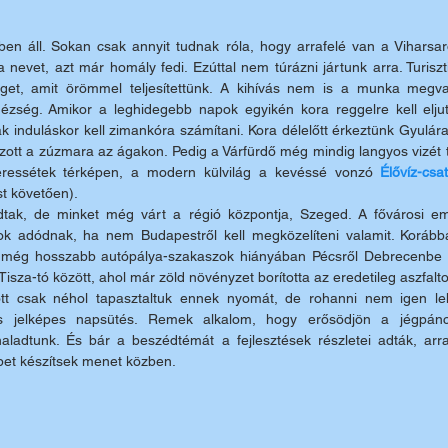
en áll. Sokan csak annyit tudnak róla, hogy arrafelé van a Viharsar
 nevet, azt már homály fedi. Ezúttal nem túrázni jártunk arra. Turiszti
éget, amit örömmel teljesítettünk. A kihívás nem is a munka megval
hézség. Amikor a leghidegebb napok egyikén kora reggelre kell eljut
 induláskor kell zimankóra számítani. Kora délelőtt érkeztünk Gyulára
zott a zúzmara az ágakon. Pedig a Várfürdő még mindig langyos vizét t
eressétek térképen, a modern külvilág a kevéssé vonzó 
Élővíz-csa
st követően).
tak, de minket még várt a régió központja, Szeged. A fővárosi em
dok adódnak, ha nem Budapestről kell megközelíteni valamit. Koráb
még hosszabb autópálya-szakaszok hiányában Pécsről Debrecenbe to
Tisza-tó között, ahol már zöld növényzet borította az eredetileg aszfalto
t csak néhol tapasztaltuk ennek nyomát, de rohanni nem igen leh
 jelképes napsütés. Remek alkalom, hogy erősödjön a jégpáncé
adtunk. És bár a beszédtémát a fejlesztések részletei adták, arra a
pet készítsek menet közben.