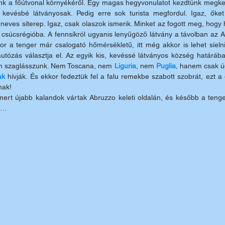
k a főútvonal környékéről. Egy magas hegyvonulatot kezdtünk megkerü
 kevésbé látványosak. Pedig erre sok turista megfordul. Igaz, őket
eves síterep. Igaz, csak olaszok ismerik. Minket az fogott meg, hogy 
 csúcsrégióba. A fennsíkról ugyanis lenyűgöző látvány a távolban az Ad
or a tenger már csalogató hőmérsékletű, itt még akkor is lehet síelni
utózás választja el. Az egyik kis, kevéssé látványos község határába
án szaglásszunk. Nem Toscana, nem 
Liguria
, nem 
Puglia
, hanem csak úg
ak 
hívják. És ekkor fedeztük fel a falu remekbe szabott szobrát, ezt a 
nak! 
 mert újabb kalandok vártak Abruzzo keleti oldalán, és később a tenger
n…