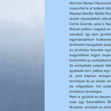
Abruzzo Közép-Olaszorszá
csoporttal is el tudjunk lá
Nápolyi-Szicíliai Kettős Ki
részét részesítettük előn
Corno Grande, azaz a Nag
Rómát esőben hagytuk el. 
városból, így nem gondol
egymásutánban bukkantak 
történelmi hangulatot ára
és jónéhány falucska egy
hegyvidékeit fogjuk bejár
kivehetőek az autópályáról
Az autópályán szépen felk
igyekszik óvni, jobbra egy
itt, amit teljesen lecsa
természet és az ember éve
kis völgyekben. Hol széd
érintésnyi távolságra. 
Nem is győztük az összes lát
csak úgy. Szemlélődni. Bá
fényeket, amelyek az esős