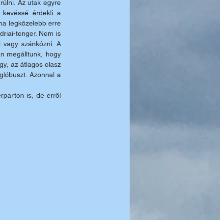
lni. Az utak egyre 
 kevéssé érdekli a 
ha legközelebb erre 
riai-tenger. Nem is 
 vagy szánkózni. A 
n megálltunk, hogy 
y, az átlagos olasz 
glóbuszt. Azonnal a 
parton is, de erről 