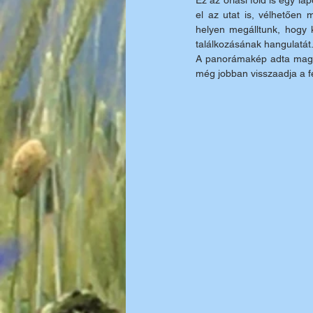
Ez az óriási föld is egy la
el az utat is, vélhetően
helyen megálltunk, hogy k
találkozásának hangulatát. 
A panorámakép adta magát.
még jobban visszaadja a fe