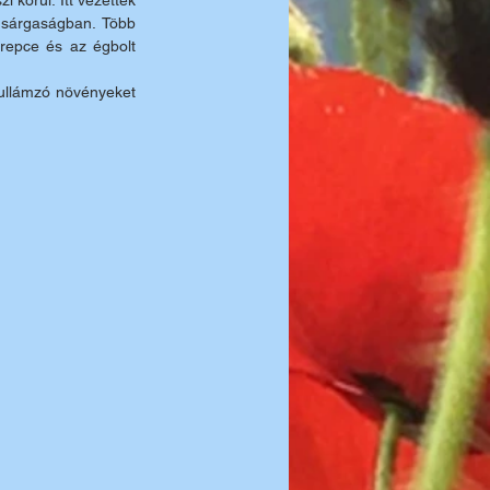
körül. Itt vezették 
 sárgaságban. Több 
repce és az égbolt 
hullámzó növényeket 