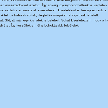
pos völgy keletkezése. Három oldalról kissé magasabb fekvésű erdő veszi 
 már évszázadokkal ezelőtt. Így sokáig gyönyörködhettünk a végtelen
ockáztatva a varázslat elveszítését, közelebbről is beszippantsuk a 
A felhők hálásak voltak, illegtették magukat, ahogy csak lehetett. 
 Sőt, itt már egy kis játék is belefért. Sokat kísérleteztem, hogy a 
lvétel. Így készültek ennél is bohókásabb felvételek.