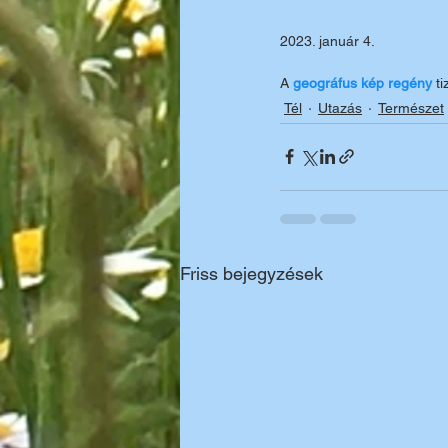
2023. január 4.
A 
geográfus kép regény 
t
Tél
Utazás
Természet
Friss bejegyzések