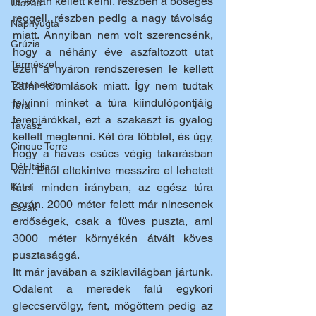
is korán kellett kelni, részben a bőséges 
Utazás
reggeli, részben pedig a nagy távolság 
Napnyugta
miatt. Annyiban nem volt szerencsénk, 
Grúzia
hogy a néhány éve aszfaltozott utat 
Természet
ezen a nyáron rendszeresen le kellett 
Történelem
zárni kőomlások miatt. Így nem tudtak 
felvinni minket a túra kiindulópontjáig 
Túra
terepjárókkal, ezt a szakaszt is gyalog 
Tavasz
kellett megtenni. Két óra többlet, és úgy, 
Cinque Terre
hogy a havas csúcs végig takarásban 
Dél-Itália
van. Ettől eltekintve messzire el lehetett 
látni minden irányban, az egész túra 
Kelet
során. 2000 méter felett már nincsenek 
Észak
erdőségek, csak a füves puszta, ami 
3000 méter környékén átvált köves 
pusztasággá.
Itt már javában a sziklavilágban jártunk. 
Odalent a meredek falú egykori 
gleccservölgy, fent, mögöttem pedig az 