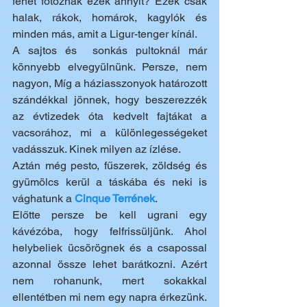
fenét fotóznak ezek annyit? Ezek csak 
halak, rákok, homárok, kagylók és 
minden más, amit a Ligur-tenger kínál.
A sajtos és  sonkás pultoknál már 
könnyebb elvegyülnünk. Persze, nem 
nagyon, Míg a háziasszonyok határozott 
szándékkal jönnek, hogy beszerezzék 
az évtizedek óta kedvelt fajtákat a 
vacsorához, mi a különlegességeket 
vadásszuk. Kinek milyen az ízlése. 
Aztán még pesto, fűszerek, zöldség és 
gyümölcs kerül a táskába és neki is 
vághatunk a 
Cinque Terrének
. 
Előtte persze be kell ugrani egy 
kávézóba, hogy felfrissüljünk. Ahol 
helybeliek ücsörögnek és a csapossal 
azonnal össze lehet barátkozni. Azért 
nem rohanunk, mert sokakkal 
ellentétben mi nem egy napra érkezünk. 