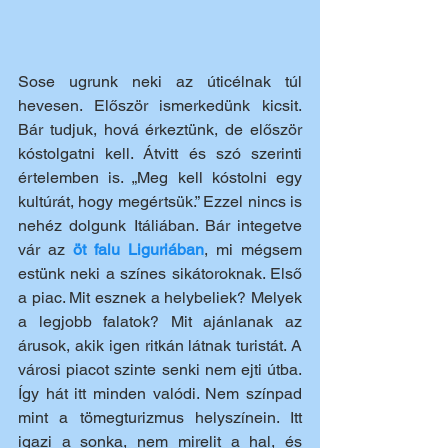
Sose ugrunk neki az úticélnak túl 
hevesen. Először ismerkedünk kicsit. 
Bár tudjuk, hová érkeztünk, de először 
kóstolgatni kell. Átvitt és szó szerinti 
értelemben is. „Meg kell kóstolni egy 
kultúrát, hogy megértsük.” Ezzel nincs is 
nehéz dolgunk Itáliában. Bár integetve 
vár az 
öt falu Liguriában
, mi mégsem 
estünk neki a színes sikátoroknak. Első 
a piac. Mit esznek a helybeliek? Melyek 
a legjobb falatok? Mit ajánlanak az 
árusok, akik igen ritkán látnak turistát. A 
városi piacot szinte senki nem ejti útba. 
Így hát itt minden valódi. Nem színpad 
mint a tömegturizmus helyszínein. Itt 
igazi a sonka, nem mirelit a hal, és 