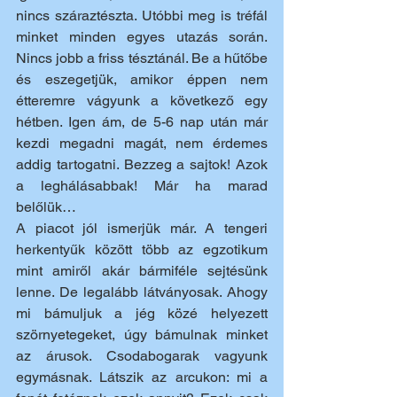
nincs száraztészta. Utóbbi meg is tréfál 
minket minden egyes utazás során. 
Nincs jobb a friss tésztánál. Be a hűtőbe 
és eszegetjük, amikor éppen nem 
étteremre vágyunk a következő egy 
hétben. Igen ám, de 5-6 nap után már 
kezdi megadni magát, nem érdemes 
addig tartogatni. Bezzeg a sajtok! Azok 
a leghálásabbak! Már ha marad 
belőlük…
A piacot jól ismerjük már. A tengeri 
herkentyűk között több az egzotikum 
mint amiről akár bármiféle sejtésünk 
lenne. De legalább látványosak. Ahogy 
mi bámuljuk a jég közé helyezett 
szörnyetegeket, úgy bámulnak minket 
az árusok. Csodabogarak vagyunk 
egymásnak. Látszik az arcukon: mi a 