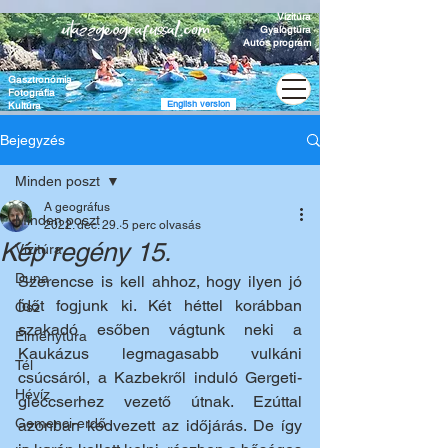
Vízitúra
Gyalogtúra
Autós program
Gasztronómia
Fotográfia
English version
Kultúra
Bejegyzés
Minden poszt
A geográfus
Minden poszt
2022. dec. 29.
5 perc olvasás
Kép regény 15.
Vízitúra
Duna
Szerencse is kell ahhoz, hogy ilyen jó 
időt fogjunk ki. Két héttel korábban 
Ősz
szakadó esőben vágtunk neki a 
Élménytúra
Kaukázus legmagasabb vulkáni 
Tél
csúcsáról, a Kazbekről induló Gergeti-
Hévíz
gleccserhez vezető útnak. Ezúttal 
Gemenci-erdő
azonban kedvezett az időjárás. De így 