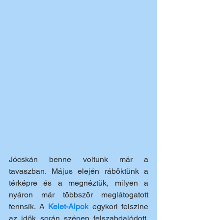
Jócskán benne voltunk már a 
tavaszban. Május elején ráböktünk a 
térképre és a megnéztük, milyen a 
nyáron már többször meglátogatott 
fennsík. A 
Kelet-Alpok
 egykori felszíne 
az idők során szépen felszabdalódott. 