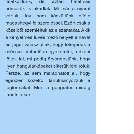
találkoztunk, de aztán hatalmas 
hómezők is akadtak. Mi már a nyarat 
vártuk, így nem készültünk efféle 
magashegyi felszereléssel. Ezért csak a 
közelből szemléltük az elszántakat. Akik 
a kényelmes füves mező helyett a havat 
és jeget választották, hogy felérjenek a 
csúcsra. Vélhetően gyakorolni, edzeni 
jöttek fel, mi pedig örvendeztünk, hogy 
ilyen hangulatképeket sikerült lőni róluk. 
Persze, az sem maradhatott el, hogy 
egészen közelről tanulmányozzuk a 
jégformákat. Mert a geográfus mindig 
tanulni akar.