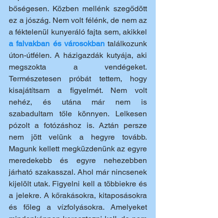
bőségesen. Közben mellénk szegődött 
ez a jószág. Nem volt félénk, de nem az 
a féktelenül kunyeráló fajta sem, akikkel 
a falvakban és városokban
 találkozunk 
úton-útfélen. A házigazdák kutyája, aki 
megszokta a vendégeket. 
Természetesen próbát tettem, hogy 
kisajátítsam a figyelmét. Nem volt 
nehéz, és utána már nem is 
szabadultam tőle könnyen. Lelkesen 
pózolt a fotózáshoz is. Aztán persze 
nem jött velünk a hegyre tovább. 
Magunk kellett megküzdenünk az egyre 
meredekebb és egyre nehezebben 
járható szakasszal. Ahol már nincsenek 
kijelölt utak. Figyelni kell a többiekre és 
a jelekre. A kőrakásokra, kitaposásokra 
és főleg a vízfolyásokra. Amelyeket 