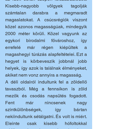
Kisebb-nagyobb völgyek tagolják 
számtalan darabra a megmaradt 
magaslatokat. A csúcsrégiók viszont 
közel azonos magasságúak, mindegyik 
2000 méter körüli. Közel vagyunk az 
egykori birodalmi fővároshoz, így 
errefelé már régen kiépültek a 
magashegyi túrázás alapfeltételei. Ezt a 
hegyet is körbeveszik jobbnál jobb 
helyek, így azok is találnak élményeket, 
akiket nem vonz annyira a magasság. 
A déli oldalról indultunk fel a zöldellő 
tavaszból. Még a fennsíkon is zöld 
mezők és csodás napsütés fogadott. 
Fent már nincsenek nagy 
szintkülönbségek, így bártan 
nekiindultunk sétálgatni. És volt is miért. 
Eleinte csak kisebb hófoltokkal 