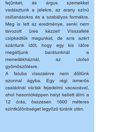
fejünket, és árgus szemekkel 
vadásztunk a jelekre, az arany színű 
csillanásokra és a szabályos formákra. 
Meg is lett az eredménye, senki nem 
távozott üres kézzel! Visszafelé 
csipkedtük magunkat, de arra azért 
szántunk időt, hogy egy kis időre 
megálljunk barátunknál a 
menedékháznál, az utolsó 
gyömöszölésre.
A faluba visszaérve nem dőltünk 
azonnal ágyba. Egy régi ismerős 
családnál vártak fejedelmi vacsorával, 
ahol hasonlóképpen helyt kellett állni a 
12 órás, összesen 1600 méteres 
szintkülönbséget legyőző túránk után.