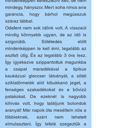
mindenképpen keresztezni kell, de nem 
mindegy, hányszor. Mert soha nincs arra 
garancia, hogy bárhol megússzuk 
száraz lábbal.
Odafent nem sok időnk volt. A visszaút 
mindig könnyebb ugyan, de az idő is 
szigorúbb. Sötétedés előtt 
mindenképpen le kell érni, legalább az 
aszfalt útig. És az legalább 3 óra lesz. 
Így igyekezve szippantottuk magunkba 
a csapat maradékával a tipikus 
kaukázusi gleccser látványát, a sötét 
sziklatörmelék alól kibukkanó jeget, a 
fenséges szakadékokat és a bővízű 
patakokat. De ezeknél is nagyobb 
kihívás volt, hogy találjunk bolondok 
aranyát! Már napok óta meséltem róla a 
többieknek, ezért nem lehetett 
elmulasztani. Így lefelé szegeztük a 