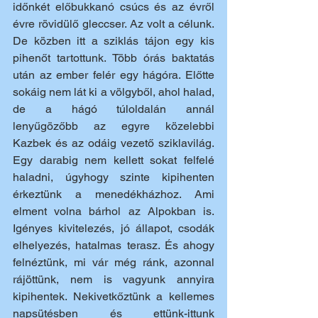
időnkét előbukkanó csúcs és az évről 
évre rövidülő gleccser. Az volt a célunk. 
De közben itt a sziklás tájon egy kis 
pihenőt tartottunk. Több órás baktatás 
után az ember felér egy hágóra. Előtte 
sokáig nem lát ki a völgyből, ahol halad, 
de a hágó túloldalán annál 
lenyűgözőbb az egyre közelebbi 
Kazbek és az odáig vezető sziklavilág. 
Egy darabig nem kellett sokat felfelé 
haladni, úgyhogy szinte kipihenten 
érkeztünk a menedékházhoz. Ami 
elment volna bárhol az Alpokban is. 
Igényes kivitelezés, jó állapot, csodák 
elhelyezés, hatalmas terasz. És ahogy 
felnéztünk, mi vár még ránk, azonnal 
rájöttünk, nem is vagyunk annyira 
kipihentek. Nekivetkőztünk a kellemes 
napsütésben és ettünk-ittunk 