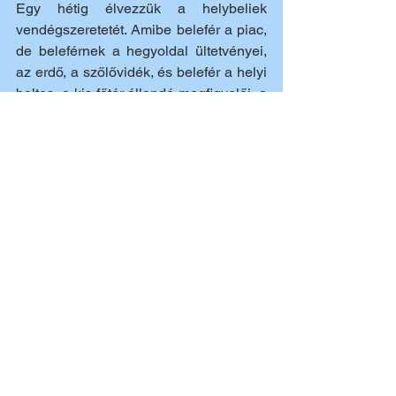
Egy hétig élvezzük a helybeliek 
vendégszeretetét. Amibe belefér a piac, 
de beleférnek a hegyoldal ültetvényei, 
az erdő, a szőlővidék, és belefér a helyi 
boltos, a kis főtér állandó megfigyelői, a 
szépkorú férfiak, a naplemente a 
mellvédről, a sziklák tetejéről, egy kis 
éjszakai foci, ahol 
az egyik kapu az 
Oratorio hátfala
 és még ezernyi más 
kaland.
Errefelé az éttermeknek is megvan a 
hangulatuk. Különösen, ha nem a 
turistatömegekre vadászók közül 
választ az ember. De az sem 
megvetendő, ha a tetőteraszon készítjük 
és fogyasztjuk a pesztós tésztát (ötöd 
áron, mint az éttermekben), ahonnan 
balra a naplemente, szemben pedig a 
hegyek tövében a falu tarka házai és a 