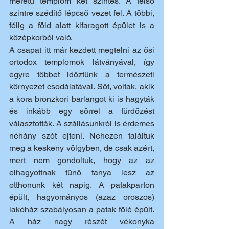
méretű templom két szintes. A felső 
szintre szédítő lépcső vezet fel. A többi, 
félig a föld alatt kifaragott épület is a 
középkorból való. 
A csapat itt már kezdett megtelni az ősi 
ortodox templomok látványával, így 
egyre többet időztünk a természeti 
környezet csodálatával. Sőt, voltak, akik 
a kora bronzkori barlangot ki is hagyták 
és inkább egy sörrel a fürdőzést 
választották. A szállásunkról is érdemes 
néhány szót ejteni. Nehezen találtuk 
meg a keskeny völgyben, de csak azért, 
mert nem gondoltuk, hogy az az 
elhagyottnak tűnő tanya lesz az 
otthonunk két napig. A patakparton 
épült, hagyományos (azaz oroszos) 
lakóház szabályosan a patak fölé épült. 
A ház nagy részét vékonyka 