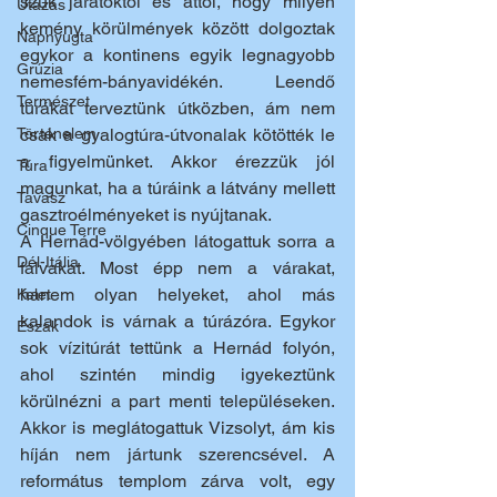
szűk járatoktól és attól, hogy milyen 
Utazás
kemény körülmények között dolgoztak 
Napnyugta
egykor a kontinens egyik legnagyobb 
Grúzia
nemesfém-bányavidékén. Leendő 
Természet
túrákat terveztünk útközben, ám nem 
Történelem
csak a gyalogtúra-útvonalak kötötték le 
a figyelmünket. Akkor érezzük jól 
Túra
magunkat, ha a túráink a látvány mellett 
Tavasz
gasztroélményeket is nyújtanak. 
Cinque Terre
A Hernád-völgyében látogattuk sorra a 
Dél-Itália
falvakat. Most épp nem a várakat, 
hanem olyan helyeket, ahol más 
Kelet
kalandok is várnak a túrázóra. Egykor 
Észak
sok vízitúrát tettünk a Hernád folyón, 
ahol szintén mindig igyekeztünk 
körülnézni a part menti településeken. 
Akkor is meglátogattuk Vizsolyt, ám kis 
híján nem jártunk szerencsével. A 
református templom zárva volt, egy 