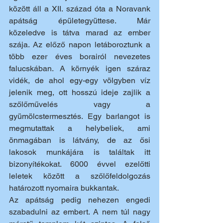
között áll a XII. század óta a Noravank 
apátság épületegyüttese. Már 
közeledve is tátva marad az ember 
szája. Az előző napon letáboroztunk a 
több ezer éves borairól nevezetes 
falucskában. A környék igen száraz 
vidék, de ahol egy-egy völgyben víz 
jelenik meg, ott hosszú ideje zajlik a 
szőlőművelés vagy a 
gyümölcstermesztés. Egy barlangot is 
megmutattak a helybeliek, ami 
önmagában is látvány, de az ősi 
lakosok munkájára is találtak itt 
bizonyítékokat. 6000 évvel ezelőtti 
leletek között a szőlőfeldolgozás 
határozott nyomaira bukkantak.
Az apátság pedig nehezen engedi 
szabadulni az embert. A nem túl nagy 