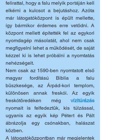
felirattal, hogy a falu melyik portáján kell 
elkérni a kulcsot a bejutáshoz. Azóta 
már látogatóközpont is épült mellette, 
így bármikor érdemes erre vetődni. A 
központ mellett építették fel az egykori 
nyomdagép másolatát, ahol nem csak 
megfigyelni lehet a működését, de saját 
kézzel ki is lehet próbálni a nyomtatás 
nehézségeit.
Nem csak az 1590-ben nyomtatott első 
magyar fordítású Biblia a falu 
büszkesége, az Árpád-kori templom, 
különösen
annak freskói. Az egyik 
freskótöredéken még 
vízitúrázás 
nyomait is felfedeztük, kis túlzással, 
ugyanis az egyik kép Pétert és Pált 
ábrázolja egy csónakban, halászat 
közben.
A látogatóközpontban már megjelentek 