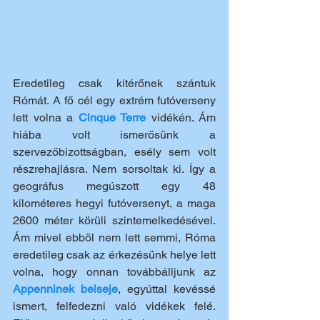
Eredetileg csak kitérőnek szántuk 
Rómát. A fő cél egy extrém futóverseny 
lett volna a 
Cinque Terre
 vidékén. Ám 
hiába volt ismerősünk a 
szervezőbizottságban, esély sem volt 
részrehajlásra. Nem sorsoltak ki. Így a 
geográfus megúszott egy 48 
kilométeres hegyi futóversenyt, a maga 
2600 méter körüli szintemelkedésével. 
Ám mivel ebből nem lett semmi, Róma 
eredetileg csak az érkezésünk helye lett 
volna, hogy onnan továbbálljunk az 
Appenninek belseje
, egyúttal kevéssé 
ismert, felfedezni való vidékek felé. 