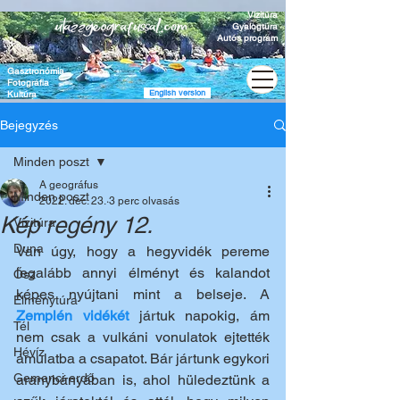
Vízitúra
Gyalogtúra
Autós program
Gasztronómia
Fotográfia
English version
Kultúra
Bejegyzés
Minden poszt
A geográfus
Minden poszt
2022. dec. 23.
3 perc olvasás
Kép regény 12.
Vízitúra
Duna
Van úgy, hogy a hegyvidék pereme 
legalább annyi élményt és kalandot 
Ősz
képes nyújtani mint a belseje. A 
Élménytúra
Zemplén vidékét
 jártuk napokig, ám 
Tél
nem csak a vulkáni vonulatok ejtették 
Hévíz
ámulatba a csapatot. Bár jártunk egykori 
Gemenci-erdő
aranybányában is, ahol hüledeztünk a 