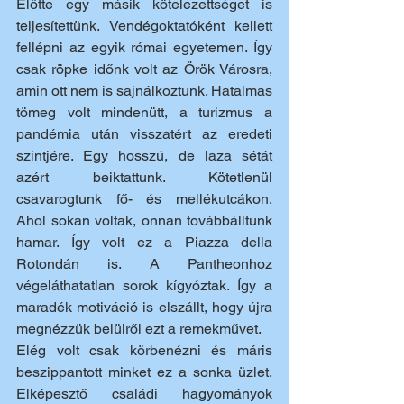
Előtte egy másik kötelezettséget is 
teljesítettünk. Vendégoktatóként kellett 
fellépni az egyik római egyetemen. Így 
csak röpke időnk volt az Örök Városra, 
amin ott nem is sajnálkoztunk. Hatalmas 
tömeg volt mindenütt, a turizmus a 
pandémia után visszatért az eredeti 
szintjére. Egy hosszú, de laza sétát 
azért beiktattunk. Kötetlenül 
csavarogtunk fő- és mellékutcákon. 
Ahol sokan voltak, onnan továbbálltunk 
hamar. Így volt ez a Piazza della 
Rotondán is. A Pantheonhoz 
végeláthatatlan sorok kígyóztak. Így a 
maradék motiváció is elszállt, hogy újra 
megnézzük belülről ezt a remekművet. 
Elég volt csak körbenézni és máris 
beszippantott minket ez a sonka üzlet. 
Elképesztő családi hagyományok 