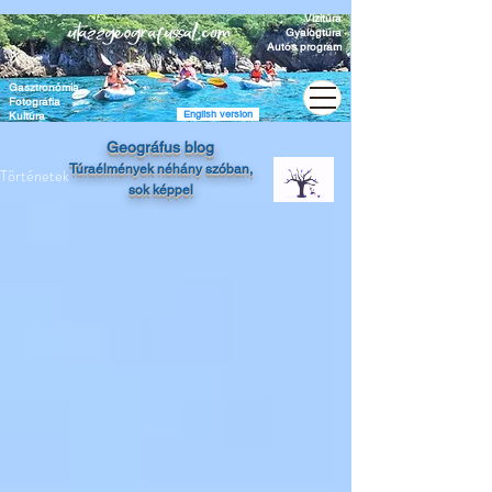
Vízitúra
Gyalogtúra
Autós program
Gasztronómia
Fotográfia
English version
Kultúra
Geográfus blog
Túraélmények
néhány szóban,
Történetek
sok képpel