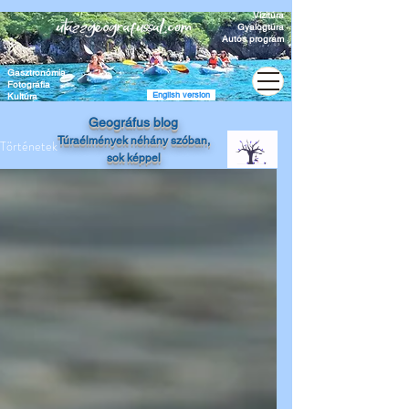
Vízitúra
Gyalogtúra
Autós program
Gasztronómia
Fotográfia
English version
Kultúra
Geográfus blog
Túraélmények
néhány szóban,
Történetek
sok képpel