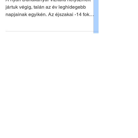
A nyári Dunakanyar vízitúra helyszíneit
jártuk végig, talán az év leghidegebb
napjainak egyikén. Az éjszakai -14 fok
nappal sem...
a Magyar
Vízitúra
Klaszter
tagja