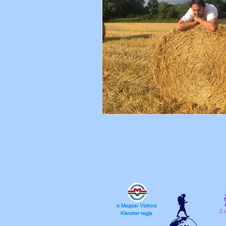
a Magyar
Vízitúra
En
Klaszter
tagja