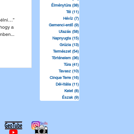
Élménytúra
(38)
38 bejegyzés
Tél
(11)
11 bejegyzés
Hévíz
(7)
7 bejegyzés
sélni…”
Gemenci-erdő
(9)
9 bejegyzés
 hogy a
Utazás
(58)
58 bejegyzés
enben...
Napnyugta
(15)
15 bejegyzés
Grúzia
(13)
13 bejegyzés
Természet
(54)
54 bejegyzés
Történelem
(36)
36 bejegyzés
Túra
(41)
41 bejegyzés
Tavasz
(10)
10 bejegyzés
Cinque Terre
(16)
16 bejegyzés
Dél-Itália
(11)
11 bejegyzés
Kelet
(8)
8 bejegyzés
Észak
(9)
9 bejegyzés