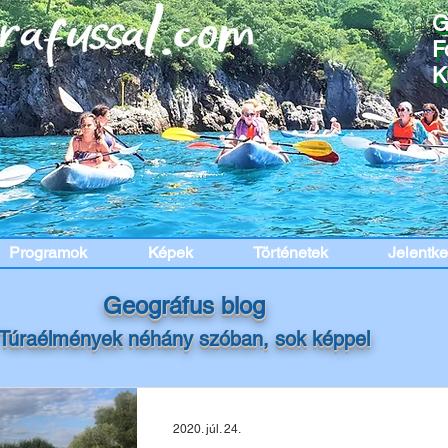
G
G
F
F
K
K
Programok
Képek
Történetek
Jelentk
Geográfus blog
Túraélmények
néhány szóban, sok képpel
2020. júl. 24.