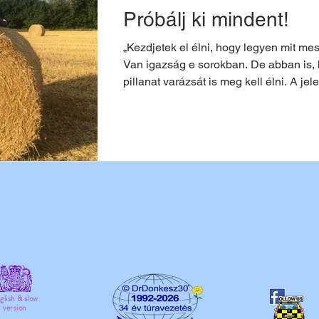
Próbálj ki mindent!
„Kezdjetek el élni, hogy legyen mit me
Van igazság e sorokban. De abban is,
pillanat varázsát is meg kell élni. A jel
glish & slow
version