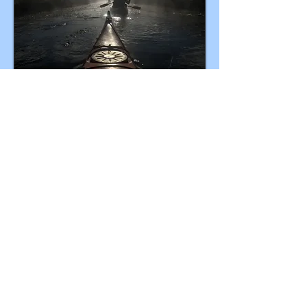
Mehr Bilder von der Kanutour
a Magyar
Vízitúra
Klaszter
tagja