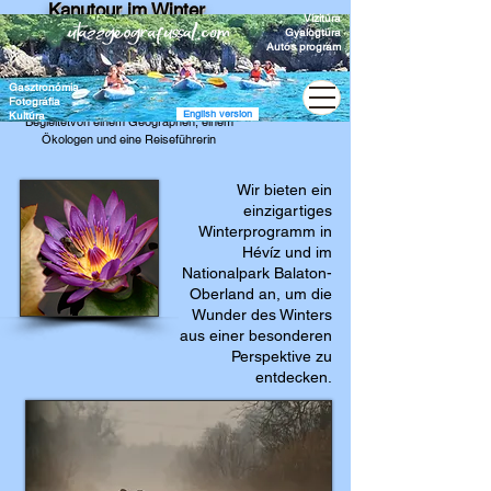
Kanutour im Winter
Vízitúra
auf dem
Gyalogtúra
Thermalwasser
Autós program
in Hévíz
Gasztronómia
Fotográfia
English version
Kultúra
Begleitetvon einem Geographen, einem
Ökologen und eine Reiseführerin
Wir bieten ein
einzigartiges
Winterprogramm in
Hévíz und im
Nationalpark Balaton-
Oberland an, um die
Wunder des Winters
aus einer besonderen
Perspektive zu
entdecken.