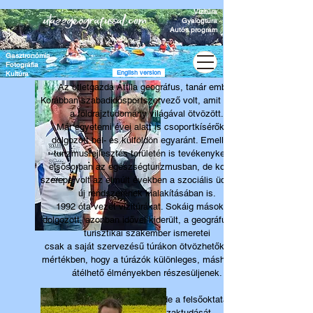
Vízitúra
Gyalogtúra
Autós program
Gasztronómia
Fotográfia
English version
Kultúra
Az ötletgazda Attila geográfus, tanár ember.
Korábban szabadidősportszervező volt, amit közben
a földrajztudomány világával ötvözött.
Már egyetemi évei alatt is csoportkísérőként
dolgozott bel- és külföldön egyaránt. Emellett a
turizmusfejlesztés területén is tevékenykedik,
elsősorban az egészségturizmusban, de komoly
szerepe volt az elmúlt években a szociális üdültetés
új rendszerének kialakításában is.
1992 óta vezet vízitúrákat. Sokáig másoknak
dolgozott, azonban idővel kiderült, a geográfus és a
turisztikai szakember ismeretei
csak a saját szervezésű túrákon ötvözhetők olyan
mértékben, hogy a túrázók különleges, máshol nem
átélhető élményekben részesüljenek.
A geográfus közel két évtizede a felsőoktatásban
igyekszik átörökíteni szaktudását.