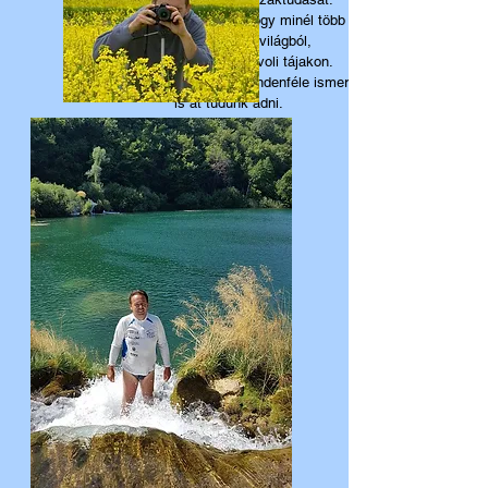
Természetesen a fő célunk, hogy minél több csodát
megmutassunk a világból,
akár idehaza, akár távoli tájakon.
És közben az sem baj, ha mindenféle ismereteket
is át tudunk adni.