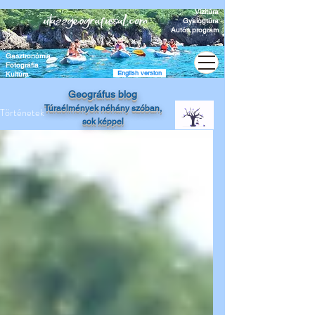
Vízitúra
Gyalogtúra
Autós program
Gasztronómia
Fotográfia
English version
Kultúra
Geográfus blog
Túraélmények
néhány szóban,
Történetek
sok képpel